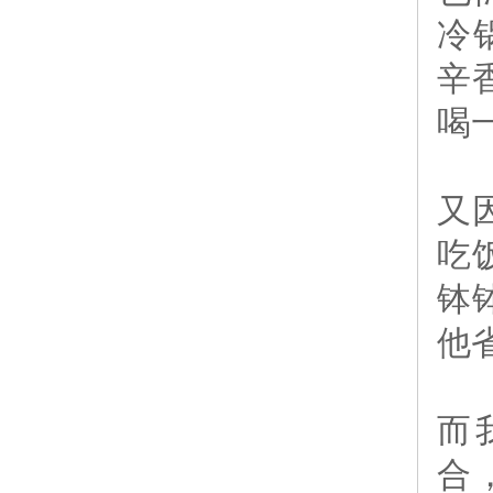
冷
辛
喝
又
吃
钵
他
而
合