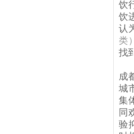
饮
饮
认
类
找
成
城
集
同
验