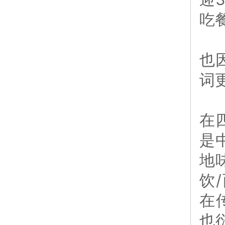
吃
也
词
在
是
地
饮
在
也