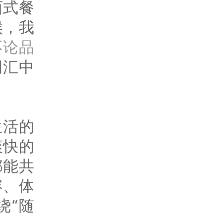
西式餐
候，我
不论品
词汇中
生活的
爽快的
都能共
容、体
绕“随