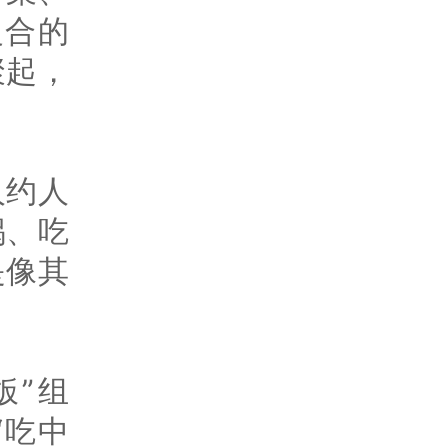
复合的
聚起，
人约人
锅、吃
是像其
饭”组
“吃中