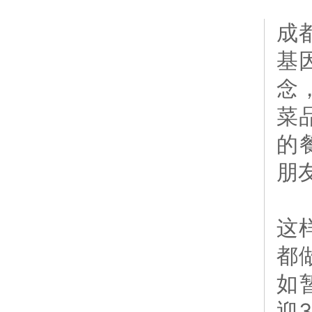
成
基
念
菜
的
朋
这
都
如
迎