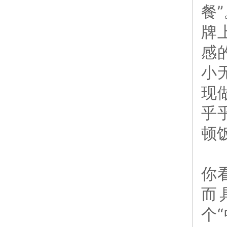
餐
牌
感
小
现
乎
顿
你
而
个