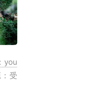
：you
源：受