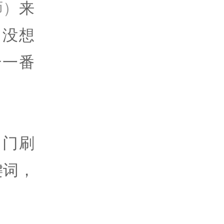
师）
来
，没想
干一番
出门刷
键词，