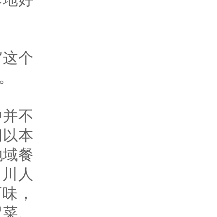
”这个
。
中并不
间以本
地域餐
四川人
百味，
冒菜、