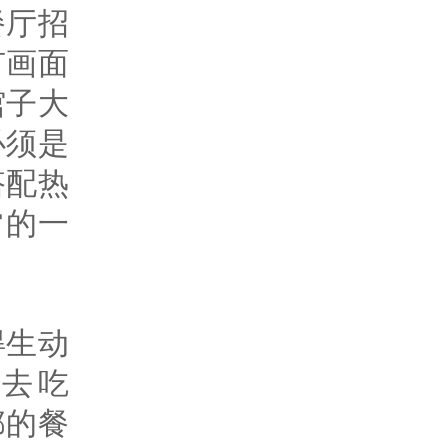
餐厅招
有画面
馆子大
必须是
搭配热
常的一
得生动
去吃
都的餐