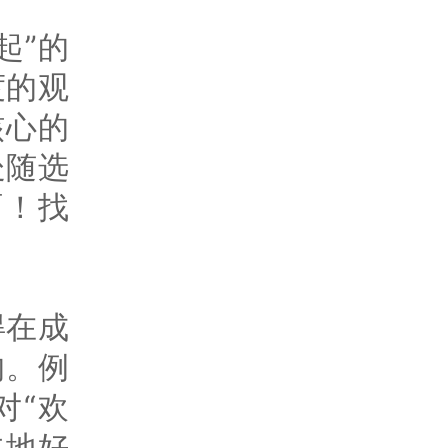
起”的
度的观
核心的
处随选
啊！找
得在成
的。例
对“欢
本地好