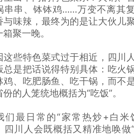
锅串串、钵钵鸡……万变不离其
香与味辣，最终为的是让大伙儿
一箱聚一晚。
因这些特色菜式过于相近，四川
饭总是把话说得特别具体：吃火
钵鸡、吃肥肠鱼、吃干锅，而不
省份的人笼统地概括为“吃饭”。
我们最日常的“家常热炒+白米
，四川人会既概括又精准地唤做