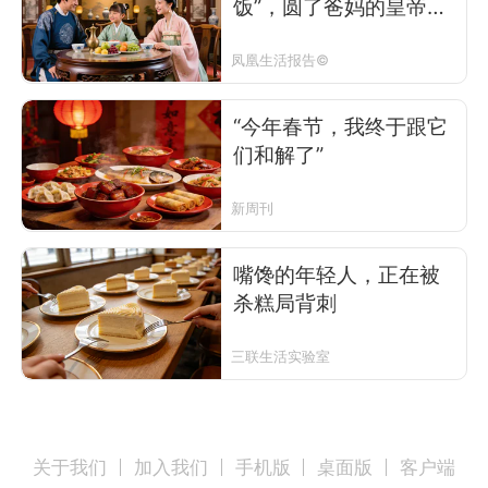
饭”，圆了爸妈的皇帝
梦？
凤凰生活报告©
“今年春节，我终于跟它
们和解了”
新周刊
嘴馋的年轻人，正在被
杀糕局背刺
三联生活实验室
关于我们
加入我们
手机版
桌面版
客户端