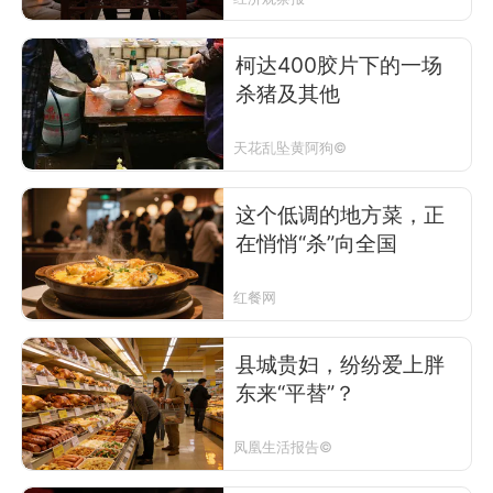
柯达400胶片下的一场
杀猪及其他
天花乱坠黄阿狗©
这个低调的地方菜，正
在悄悄“杀”向全国
红餐网
县城贵妇，纷纷爱上胖
东来“平替”？
凤凰生活报告©