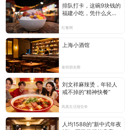
排队打卡，这碗9块钱的
福建小吃，凭什么火遍
上海广州？
红餐网
上海小酒馆
秦朔朋友圈
刘文祥麻辣烫，年轻人
戒不掉的“精神快餐”
凤凰生活报告©
人均1588的“新中式年夜