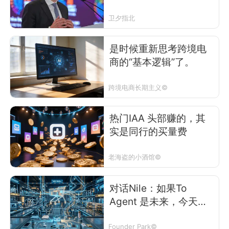
卫夕指北
是时候重新思考跨境电
商的“基本逻辑”了。
跨境电商长期主义©
热门IAA 头部赚的，其
实是同行的买量费
老海盗的小酒馆©
对话Nile：如果To
Agent 是未来，今天就
应该去搭建新的电商基
建了
Founder Park©