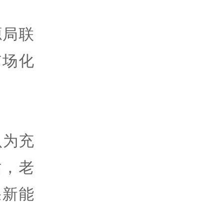
源局联
市场化
。
认为充
贴，老
果新能