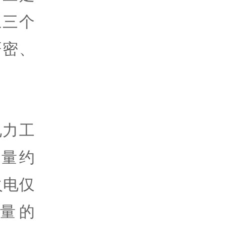
上三个
严密、
电力工
量约
火电仅
容量的