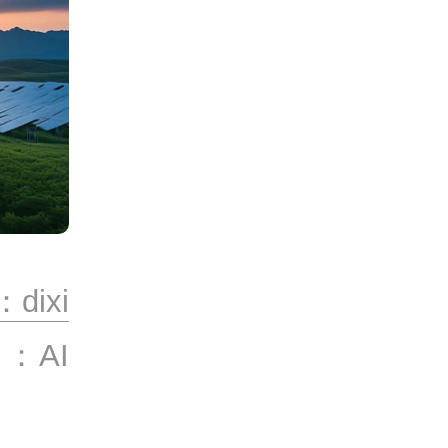
dixi
：AI