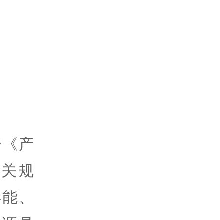
据《产
相关规
洋能、