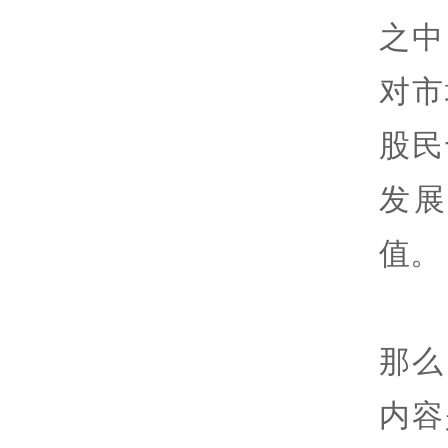
之中
对市
股民
发
值。
那么
内容