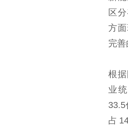
区分
方面
完善
根据
业
33
占1