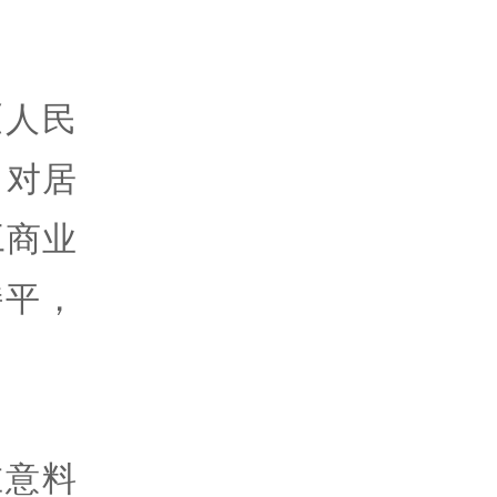
《人民
，对居
工商业
持平，
在意料