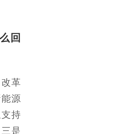
么回
，改革
新能源
立支持
，三是