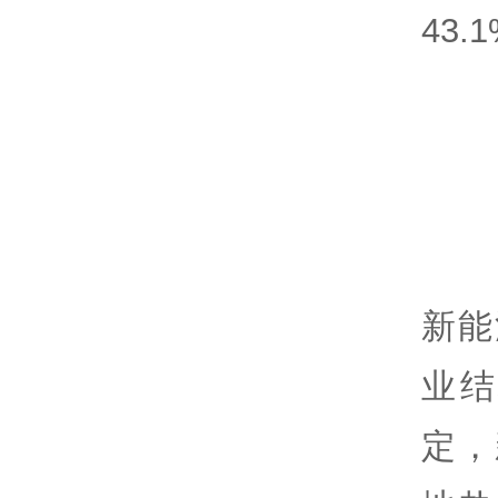
43.
新能
业结
定，