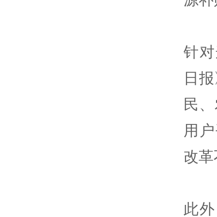
针对
日报
民、
用户
改革
此外