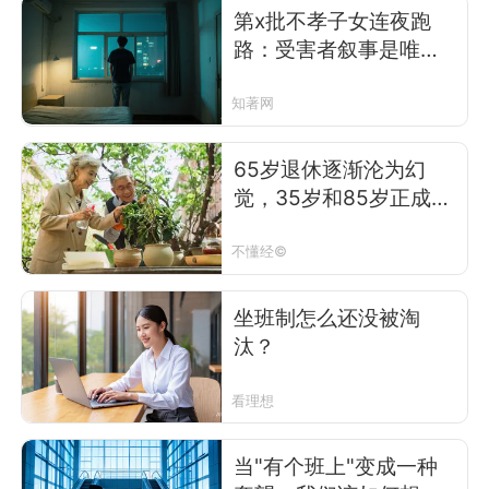
第x批不孝子女连夜跑
路：受害者叙事是唯一
解药吗？
知著网
65岁退休逐渐沦为幻
觉，35岁和85岁正成为
新常态
不懂经©
坐班制怎么还没被淘
汰？
看理想
当"有个班上"变成一种