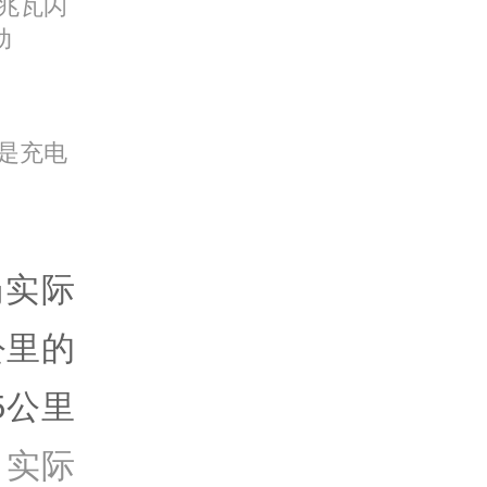
“兆瓦闪
动
是充电
场实际
公里的
5公里
，实际