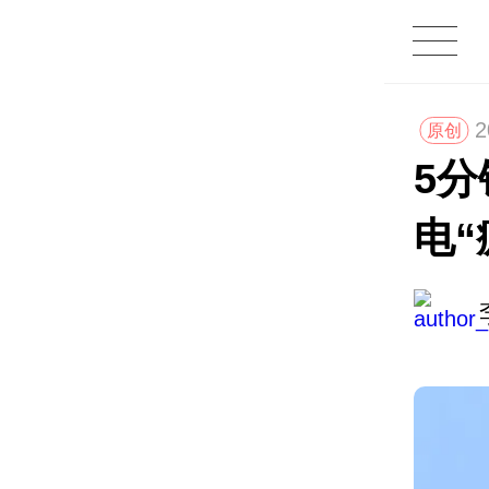
2
原创
5分
电“