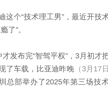
迪这个“技术理工男”，最近开技
上瘾了”。
中才发布完“智驾平权”，3月初才
现了车载，比亚迪昨晚
（3月17
圳总部举办了2025年第三场技