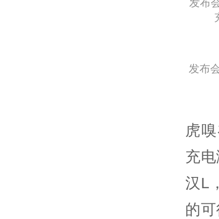
发布会
发布
虎嗅
充电
汉L
的可