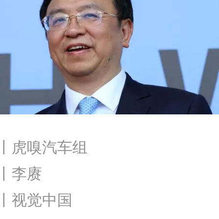
丨虎嗅汽车组
丨李赓
丨视觉中国