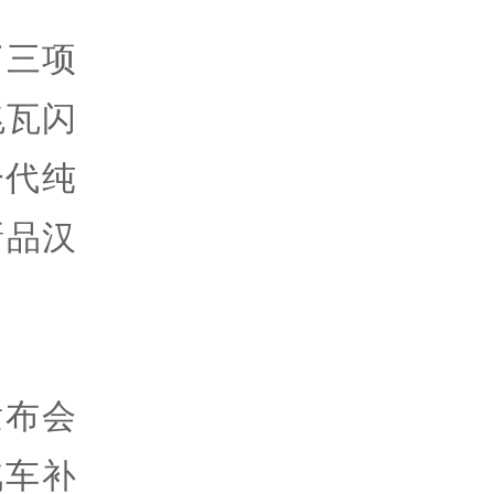
了三项
兆瓦闪
一代纯
新品汉
发布会
汽车补