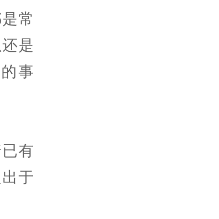
都是常
以还是
的事
着已有
人出于