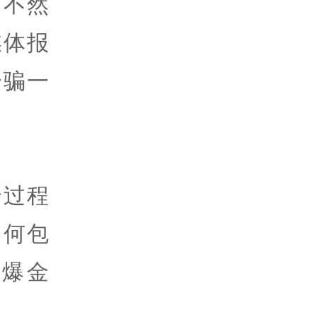
，不然
媒体报
一骗一
全过程
如何包
爆金
。