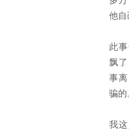
他自
此事
飘了
事离
骗的
我这