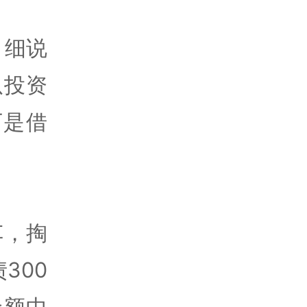
，细说
以投资
万是借
车，掏
300
金额中