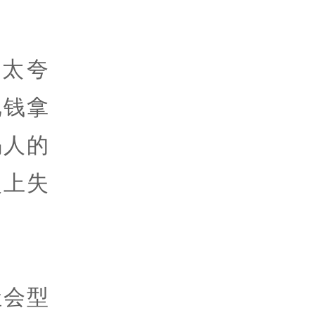
太夸
把钱拿
骗人的
次上失
社会型