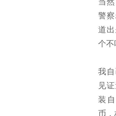
当然
警察
道出
个不
我自
见证
装
币，