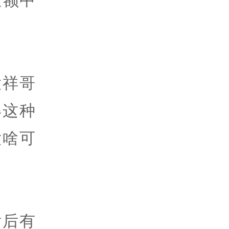
大祥哥
得这种
没啥可
后后有