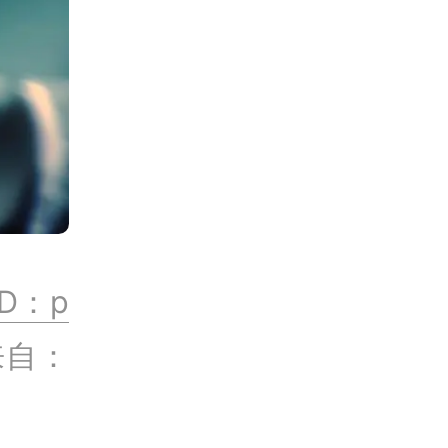
D：p
来自：