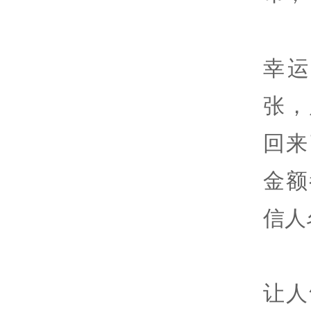
幸
张，
回来
金额
信人
让人