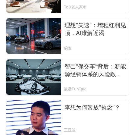
ToB老人家©
理想“失速”：增程红利见
顶，AI难解近渴
豹变
智己“保交车”背后：新能
源经销体系的风险敞口
正在加大
最话FunTalk
李想为何暂放“执念”？
王亚骏