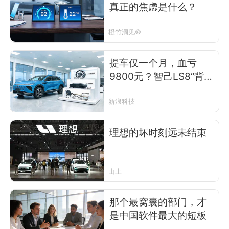
真正的焦虑是什么？
橙竹洞见©
提车仅一个月，血亏
9800元？智己LS8“背
刺”首批车主，联名信怒
怼：希望重视我们
新浪科技
理想的坏时刻远未结束
山上
那个最窝囊的部门，才
是中国软件最大的短板