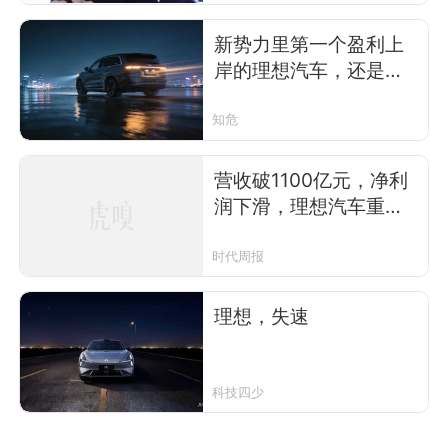
新势力里第一个盈利上
岸的理想汽车，还是被
同行卷下水了
知危
营收破1100亿元，净利
润下滑，理想汽车重整
销售渠道，李想：希望
店长年入百万元
时代周报
理想，失速
科技四少