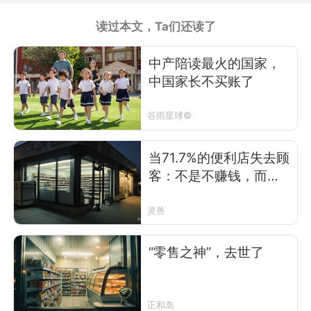
读过本文，Ta们还读了
中产陪读最火的国家，
中国家长不买账了
谷雨星球©
当71.7%的便利店失去顾
客：不是不赚钱，而是
没人进门了
灵兽
“零售之神”，去世了
正和岛