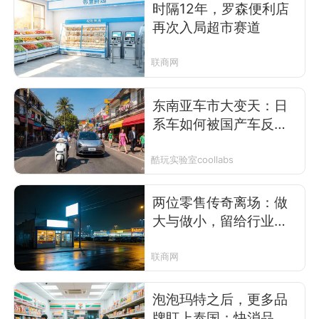
时隔12年，罗森便利店
再次入局超市赛道
联商网
东南亚车市大变天：日
系车如何被国产车反
超？
酷玩实验室coollabs
两位零售传奇离场：做
大与做小，留给行业的
考题是什么？
联商网
泡泡玛特之后，更多品
牌盯上泰国：快消品出