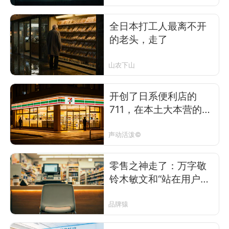
全日本打工人最离不开
的老头，走了
山农下山
开创了日系便利店的
711，在本土大本营的吸
引力为什么持续下降？
声动活泼©
零售之神走了：万字敬
铃木敏文和“站在用户立
场思考”
品牌猿