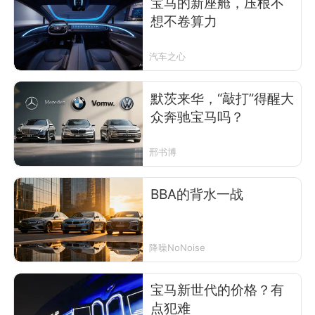
宝马的新座舱，压根不
想不卷算力
汽车之心
默茨来华，“敲打”得醒大
众奔驰宝马吗？
邢书博
BBA的背水一战
降噪NoNoise
宝马新世代的价格？有
点犯难