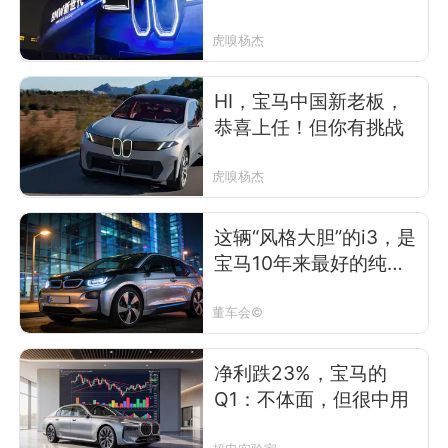
虎嗅杨杰
HI，宝马中国新老板，
恭喜上任！但你有挑战
虎嗅杨杰
这辆“风格大胆”的i3，是
宝马10年来最好的纯电
车
董车会©
净利跌23%，宝马的
Q1：不体面，但很中用