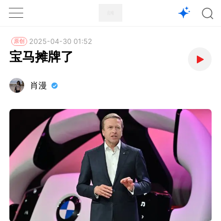
1X
APP
主页
2025-04-30 01:52
原创
宝马摊牌了
肖漫