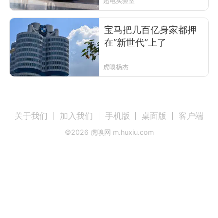
超电实验室
宝马把几百亿身家都押
在“新世代”上了
虎嗅杨杰
关于我们
加入我们
手机版
桌面版
客户端
©
2026
虎嗅网 m.huxiu.com