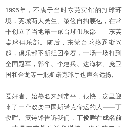
1995年，不满于当时东莞宾馆的打球环
境，莞城商人吴生、黎俭自掏腰包，在常
平创立了当地第一家台球俱乐部——东英
桌球俱乐部。随后，东莞台球热逐渐兴
起，俱乐部不断组团参赛，一场一场打到
全国冠军，郭华、李建兵、达海林、庞卫
国和金龙等一批斯诺克球手也声名远扬。
爱好者开始慕名来到常平，很快，这里迎
来了一个改变中国斯诺克命运的人——丁
俊晖。黄铸锋告诉我们，
丁俊晖在成名前