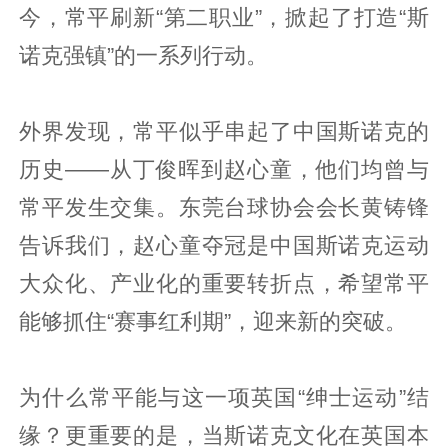
今，常平刷新“第二职业”，掀起了打造“斯
诺克强镇”的一系列行动。
外界发现，常平似乎串起了中国斯诺克的
历史——从丁俊晖到赵心童，他们均曾与
常平发生交集。东莞台球协会会长黄铸锋
告诉我们，赵心童夺冠是中国斯诺克运动
大众化、产业化的重要转折点，希望常平
能够抓住“赛事红利期”，迎来新的突破。
为什么常平能与这一项英国“绅士运动”结
缘？更重要的是，当斯诺克文化在英国本