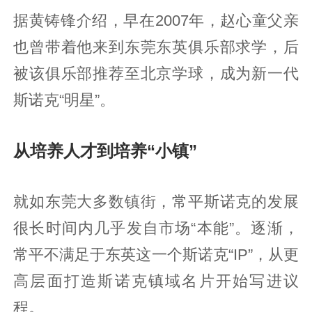
据黄铸锋介绍，早在2007年，赵心童父亲
也曾带着他来到东莞东英俱乐部求学，后
被该俱乐部推荐至北京学球，成为新一代
斯诺克“明星”。
从培养人才到培养“小镇”
就如东莞大多数镇街，常平斯诺克的发展
很长时间内几乎发自市场“本能”。逐渐，
常平不满足于东英这一个斯诺克“IP”，从更
高层面打造斯诺克镇域名片开始写进议
程。