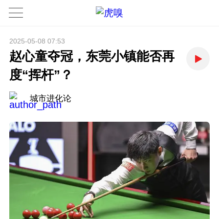
2025-05-08 07:53
赵心童夺冠，东莞小镇能否再
度“挥杆”？
城市进化论