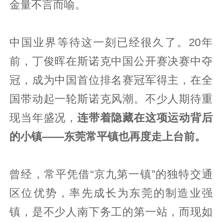
金量不言而喻。
中国业界等待这一刻已经很久了。20年
前，丁俊晖在斯诺克中国公开赛决赛中夺
冠，成为中国首位排名赛冠军得主，在全
国带动起一轮斯诺克风潮。不少人期待重
现当年盛况，
连带着隐藏在这项运动背后
的小镇——东莞常平镇也再度走上台前。
曾经，常平凭借“京九第一镇”的独特交通
区位优势，率先成长为东莞的制造业强
镇，是不少人南下务工的第一站，而现如