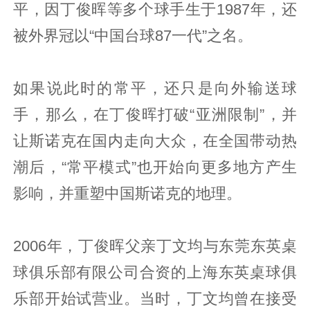
平，因丁俊晖等多个球手生于1987年，还
被外界冠以“中国台球87一代”之名。
如果说此时的常平，还只是向外输送球
手，那么，在丁俊晖打破“亚洲限制”，并
让斯诺克在国内走向大众，在全国带动热
潮后，“常平模式”也开始向更多地方产生
影响，并重塑中国斯诺克的地理。
2006年，丁俊晖父亲丁文均与东莞东英桌
球俱乐部有限公司合资的上海东英桌球俱
乐部开始试营业。当时，丁文均曾在接受