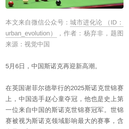
本文来自微信公众号：
城市进化论 （ID：
urban_evolution）
，作者：杨弃非，题图
来源：视觉中国
5月6日，中国斯诺克再迎新高潮。
在英国谢菲尔德举行的2025斯诺克世锦赛
上，中国选手赵心童夺冠，他也是史上第
一位来自中国的斯诺克世锦赛冠军。世锦
赛被视为斯诺克领域影响最大的赛事，含