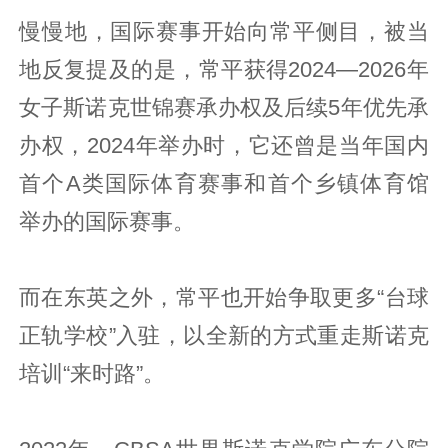
慢慢地，国际赛事开始向常平侧目，被当
地反复提及的是，常平获得2024—2026年
女子斯诺克世锦赛承办权及后续5年优先承
办权，2024年举办时，它还曾是当年国内
首个A类国际体育赛事和首个乡镇体育馆
举办的国际赛事。
而在东英之外，常平也开始争取更多“台球
正轨学校”入驻，以全新的方式重走斯诺克
培训“来时路”。