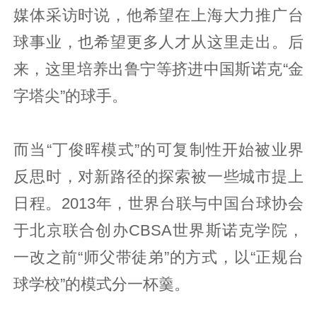
媒体采访时说，他希望在上海大力推广台
球事业，也希望更多人才从这里走出。后
来，这里培养出鲁宁等挤进中国斯诺克“金
字塔尖”的球手。
而当“丁俊晖模式”的可复制性开始被业界
反思时，对新路径的探索被一些城市提上
日程。2013年，世界台联与中国台球协会
于北京联合创办CBSA世界斯诺克学院，
一改之前“师父带徒弟”的方式，以“正规台
球学校”的模式分一杯羹。