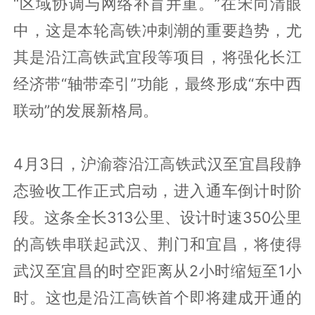
“区域协调与网络补盲并重。”在宋向清眼
中，这是本轮高铁冲刺潮的重要趋势，尤
其是沿江高铁武宜段等项目，将强化长江
经济带“轴带牵引”功能，最终形成“东中西
联动”的发展新格局。
4月3日，沪渝蓉沿江高铁武汉至宜昌段静
态验收工作正式启动，进入通车倒计时阶
段。这条全长313公里、设计时速350公里
的高铁串联起武汉、荆门和宜昌，将使得
武汉至宜昌的时空距离从2小时缩短至1小
时。这也是沿江高铁首个即将建成开通的