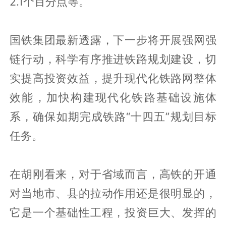
2.1个百分点等。
国铁集团最新透露，下一步将开展强网强
链行动，科学有序推进铁路规划建设，切
实提高投资效益，提升现代化铁路网整体
效能，加快构建现代化铁路基础设施体
系，确保如期完成铁路“十四五”规划目标
任务。
在胡刚看来，对于省域而言，高铁的开通
对当地市、县的拉动作用还是很明显的，
它是一个基础性工程，投资巨大、发挥的