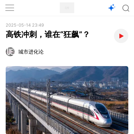
1X
APP
主页
2025-05-14 23:49
高铁冲刺，谁在“狂飙”？
城市进化论