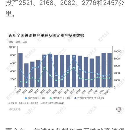
投产2521、2168、2082、2776和2457公
里。