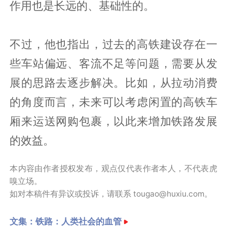
作用也是长远的、基础性的。
不过，他也指出，过去的高铁建设存在一
些车站偏远、客流不足等问题，需要从发
展的思路去逐步解决。比如，从拉动消费
的角度而言，未来可以考虑闲置的高铁车
厢来运送网购包裹，以此来增加铁路发展
的效益。
本内容由作者授权发布，观点仅代表作者本人，不代表虎
嗅立场。
如对本稿件有异议或投诉，请联系 tougao@huxiu.com。
文集：
铁路：人类社会的血管