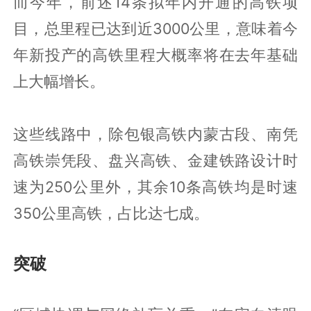
而今年，前述14条拟年内开通的高铁项
目，总里程已达到近3000公里，意味着今
年新投产的高铁里程大概率将在去年基础
上大幅增长。
这些线路中，除包银高铁内蒙古段、南凭
高铁崇凭段、盘兴高铁、金建铁路设计时
速为250公里外，其余10条高铁均是时速
350公里高铁，占比达七成。
突破