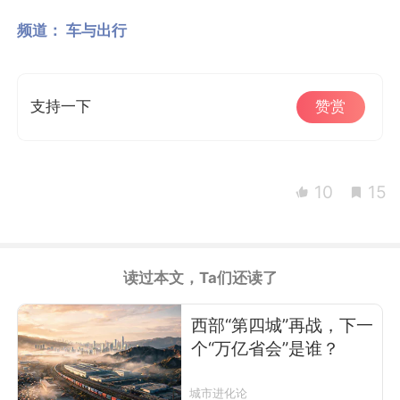
频道：
车与出行
支持一下
赞赏
10
15
读过本文，Ta们还读了
西部“第四城”再战，下一
个“万亿省会”是谁？
城市进化论