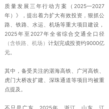
质量发展三年行动方案（2025—2027
年）》，提出着力扩大有效投资，狠抓公
路、铁路、水运、机场等重大项目建设，
2025年至2027年全省综合交通全口径
（含铁路、机场）
计划完成投资约9000亿
元。
其中，备受关注的湛海高铁、广河高铁、
虎门大桥改扩建、深珠通道等项目均被重
点提及。
不只是广东，2025年，浙江、山东、江