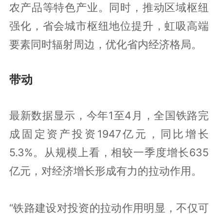
农产品等特色产业。同时，推动区域枢纽
强化，省会城市枢纽地位提升，虹吸高端
要素同时辐射周边，优化省内经济格局。
带动
最新数据显示，今年1至4月，全国铁路完
成固定资产投资1947亿元，同比增长
5.3%。从规模上看，相较一季度增长635
亿元，对经济增长形成有力的拉动作用。
“铁路建设对投资的拉动作用明显，不仅可