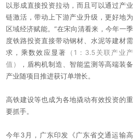
以形成直接投资拉动，而且可以通过产业
链激活，带动上下游产业升级，更好地为
区域经济赋能。”在宋向清看来，今年一季
度铁路投资直接带动钢材、水泥等建材需
求，乘数效应显著
（1：3.5关联产业产
值）
，盾构机制造、智能监测等高端装备
产业随项目推进获订单增长。
高铁建设等也成为各地撬动有效投资的重
要抓手。
今年3月，广东印发《广东省交通运输高