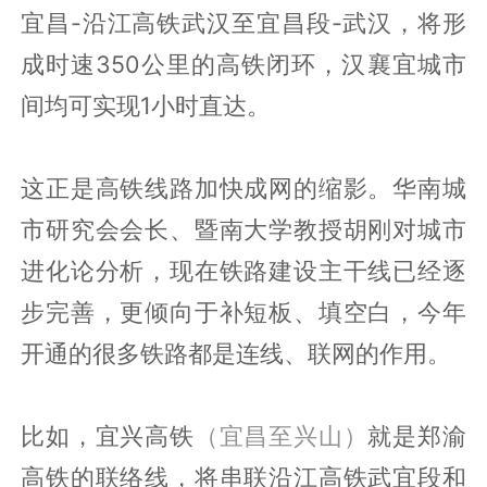
宜昌-沿江高铁武汉至宜昌段-武汉，将形
成时速350公里的高铁闭环，汉襄宜城市
间均可实现1小时直达。
这正是高铁线路加快成网的缩影。华南城
市研究会会长、暨南大学教授胡刚对城市
进化论分析，现在铁路建设主干线已经逐
步完善，更倾向于补短板、填空白，今年
开通的很多铁路都是连线、联网的作用。
比如，宜兴高铁
（宜昌至兴山）
就是郑渝
高铁的联络线，将串联沿江高铁武宜段和