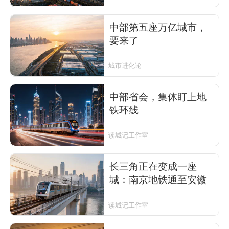
中部第五座万亿城市，
要来了
城市进化论
中部省会，集体盯上地
铁环线
读城记工作室
长三角正在变成一座
城：南京地铁通至安徽
读城记工作室