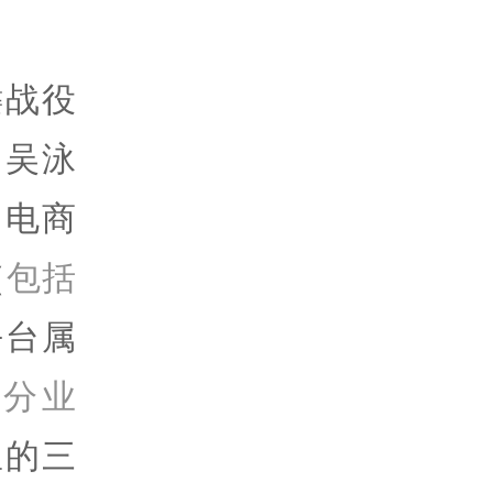
键战役
，吴泳
：电商
（
包括
平台属
部分业
里的三