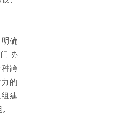
。
，明确
门协
一种跨
发力的
里组建
组。