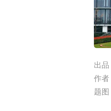
出品
作者
题图