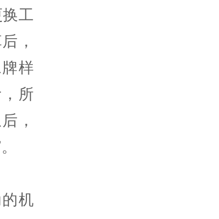
更换工
革后，
工牌样
计，所
息后，
”。
动的机