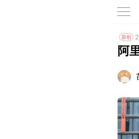
1X
APP
主页
2
原创
阿