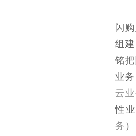
闪购
组建
铭把
业务
云业
性
务
）