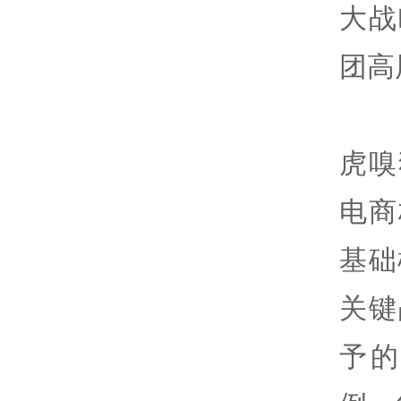
大战
团高
虎嗅
电商
基础
关键
予