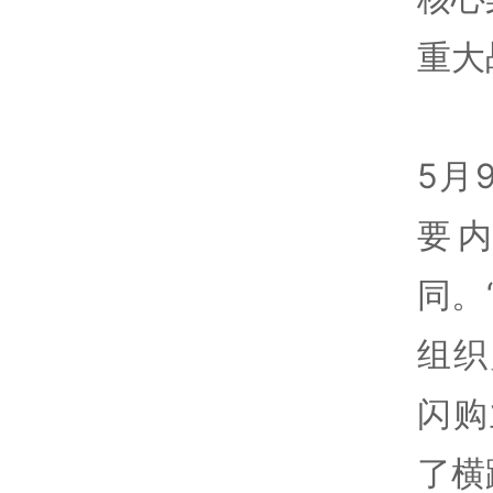
重大
5月
要
同。
组织
闪购
了横