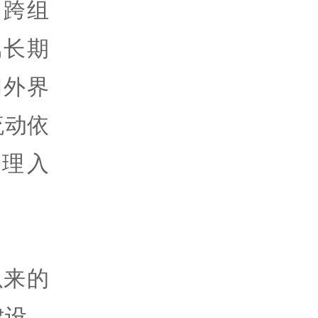
，跨组
属长期
和外界
流动依
理入
以来的
建设、