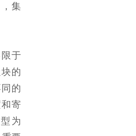
中，集
不限于
板块的
不同的
度和寄
型为