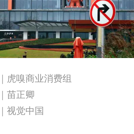
｜虎嗅商业消费组
｜苗正卿
｜视觉中国