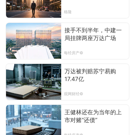
格隆
接手不到半年，中建一
局挂牌两座万达广场
每经房产©
万达被判赔苏宁易购
17.47亿
观网财经©
王健林还在为当年的上
市对赌“还债”
每经房产©