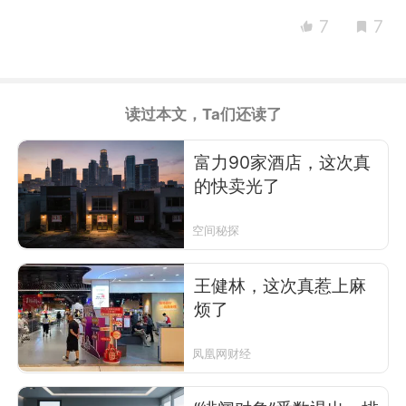
7
7
读过本文，Ta们还读了
富力90家酒店，这次真
的快卖光了
空间秘探
王健林，这次真惹上麻
烦了
凤凰网财经