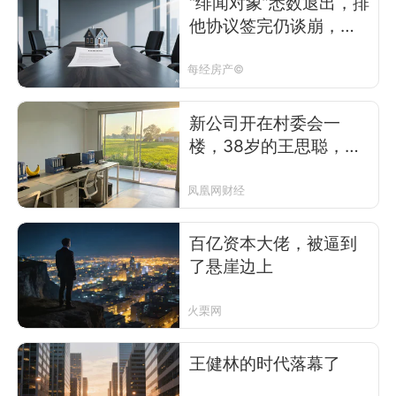
“绯闻对象”悉数退出，排
他协议签完仍谈崩，为
什么恒大物业还无人接
盘？
每经房产©
新公司开在村委会一
楼，38岁的王思聪，还
不想接班吗？
凤凰网财经
百亿资本大佬，被逼到
了悬崖边上
火栗网
王健林的时代落幕了