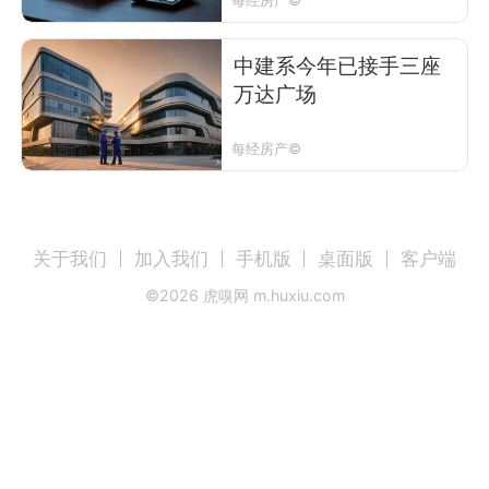
中建系今年已接手三座
万达广场
每经房产©
关于我们
加入我们
手机版
桌面版
客户端
©
2026
虎嗅网 m.huxiu.com