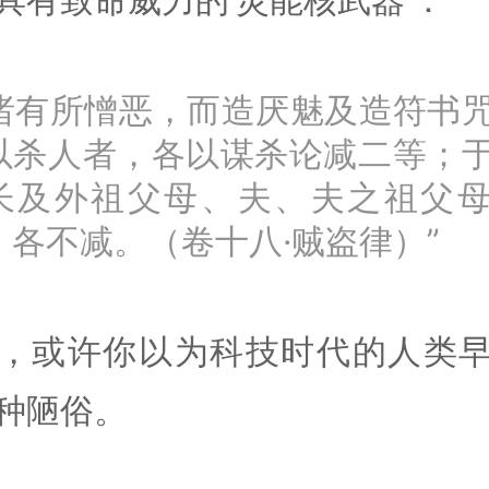
...诸有所憎恶，而造厌魅及造符书
以杀人者，各以谋杀论减二等；
长及外祖父母、夫、夫之祖父
，各不减。（卷十八·贼盗律）”
，或许你以为科技时代的人类
种陋俗。