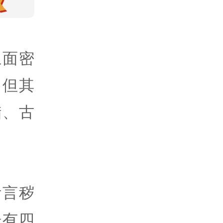
上面密
，但其
腊、古
污言秽
语有四