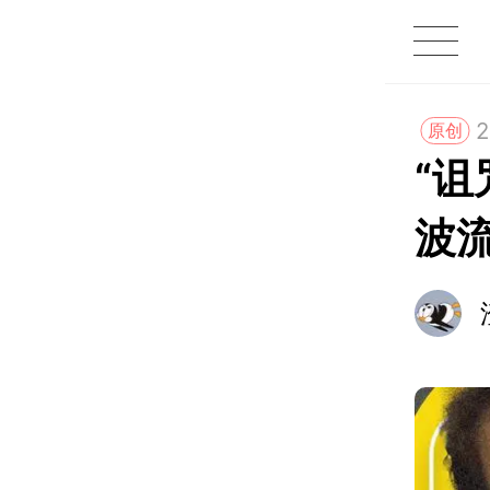
1X
APP
主页
2
原创
“
波