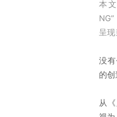
本
NG”
呈现
没有
的创
从《
视为