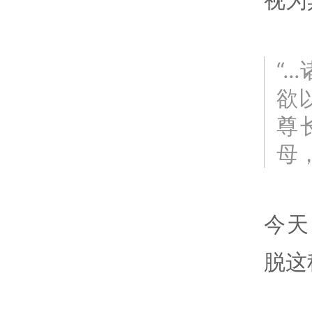
“
欲
尊
母
今天
脱这