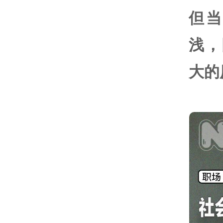
但
浅，
大的