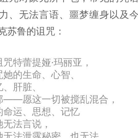
力、无法言语、噩梦缠身以及
克苏鲁的诅咒：
诅咒特蕾提娅·玛丽亚，
咒她的生命、心智、
忆、肝脏、
部——愿这一切被搅乱混合，
的命运、思想、记忆
她无法言说，
她无法泄露秘密，也无法……