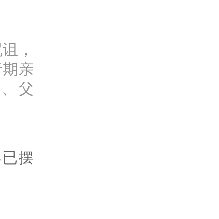
咒诅，
于期亲
母、父
早已摆