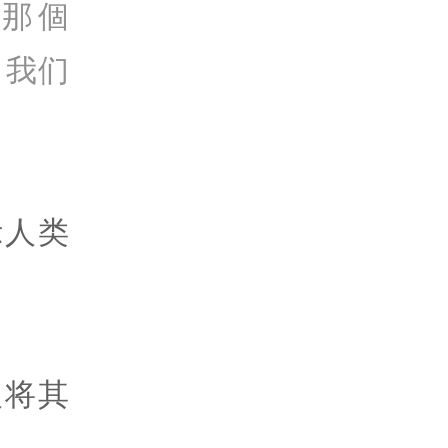
那個
里，我们
。
示人类
人将其