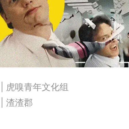
 | 虎嗅青年文化组
| 渣渣郡