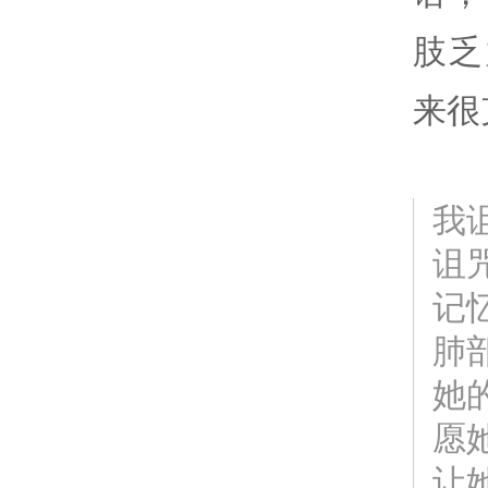
肢乏
来很
我
诅
记
肺
她
愿
让