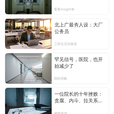
看客insight©
北上广最夯人设：大厂
公务员
三联生活实验室
罕见信号，医院，也开
始减少了
国民经略
一位院长的十年挫败：
贪腐、内斗、拉关系，
办好一家医院怎么这么
难？
健闻咨询