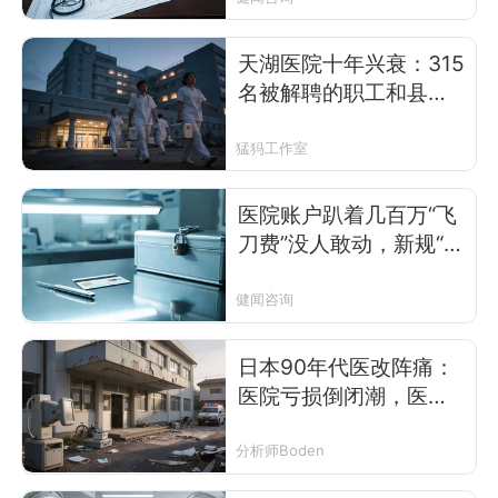
天湖医院十年兴衰：315
名被解聘的职工和县城
民营医院的困局
猛犸工作室
医院账户趴着几百万“飞
刀费”没人敢动，新规“飞
刀”走公账，好分钱吗？
健闻咨询
日本90年代医改阵痛：
医院亏损倒闭潮，医生
何去何从
分析师Boden