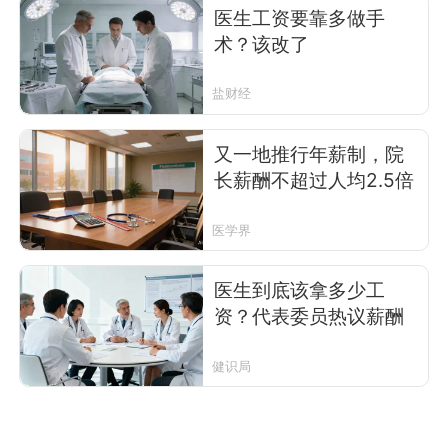
医生工资要靠多做手
术？该改了
盐财经
又一地推行年薪制，院
长薪酬不超过人均2.5倍
医学界
医生到底该拿多少工
资？代表委员热议薪酬
健识局