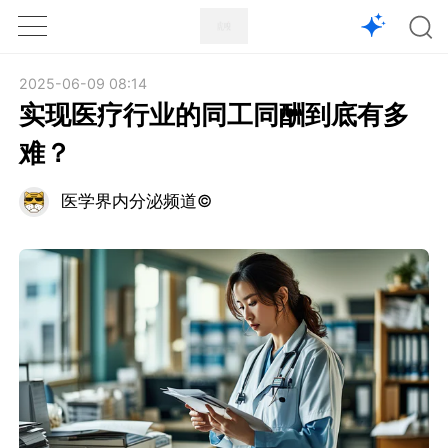
1X
APP
主页
2025-06-09 08:14
实现医疗行业的同工同酬到底有多
难？
医学界内分泌频道©