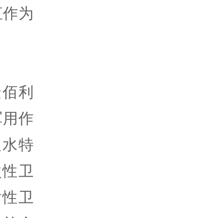
直作为
金佰利
军用作
吸水特
次性卫
女性卫