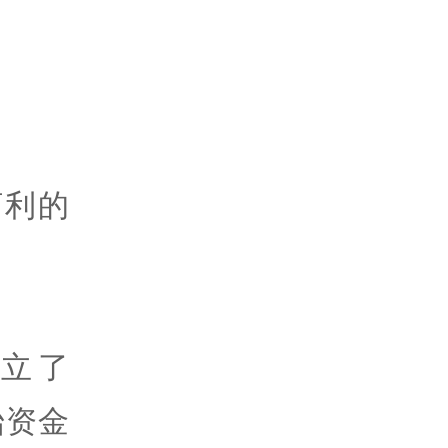
佰利的
立了
初始资金