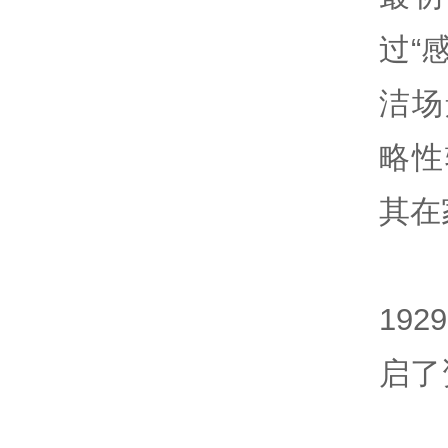
过“
洁场
略性
其在
19
启了