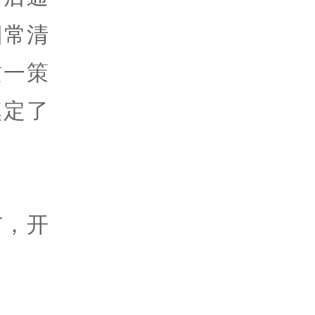
日常清
这一策
奠定了
市，开