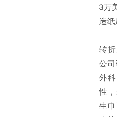
3万
造纸
转折
公司
外科
性，
生巾