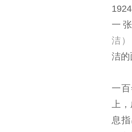
19
一张
洁）
洁的
一百
上，
息指