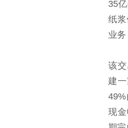
35
纸浆
业务
该交
建一
49
现金
期完