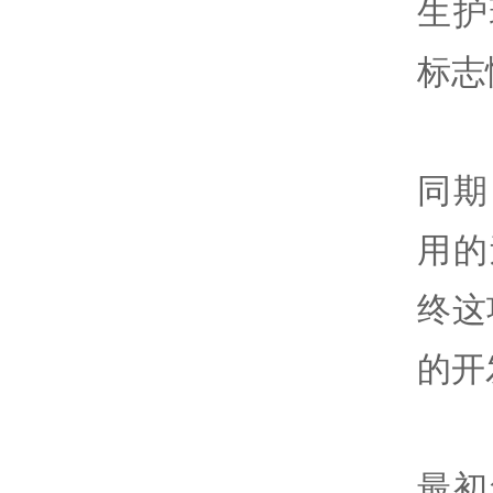
生护
标志
同期
用的
终这
的开
最初