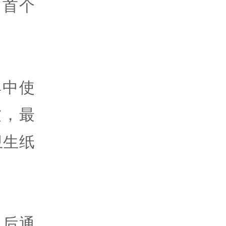
司首个
具中使
软，最
卫生纸
，后通