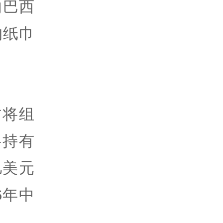
向巴西
的纸巾
方将组
将持有
亿美元
6年中