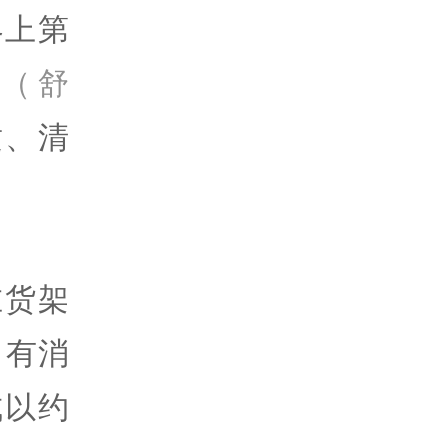
界上第
（舒
适、清
在货架
，有消
成以约