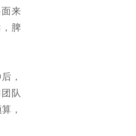
层面来
的，脾
0后，
调团队
预算，