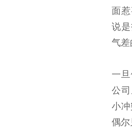
面惹
说是
气差
一旦
公司
小冲
偶尔