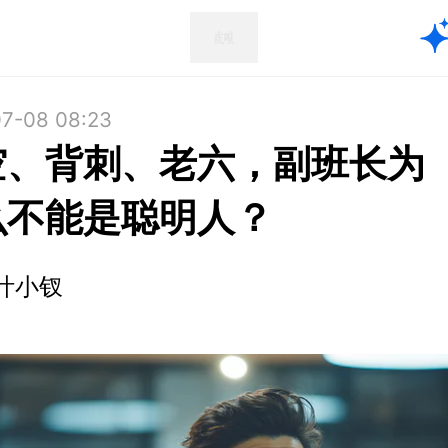
7-08 08:23
空、背刺、老六，副班长为
么不能是聪明人？
叶小钗