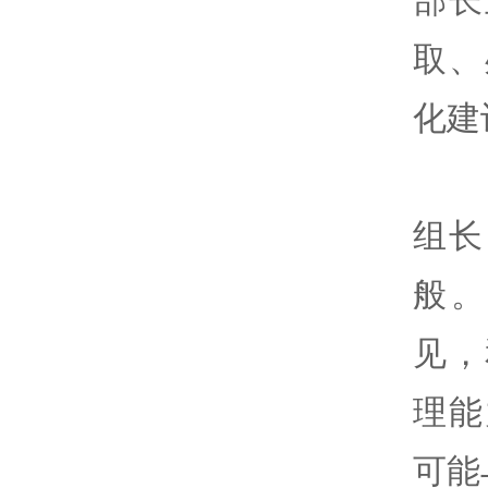
取、
化建
组长
般
见，
理能
可能