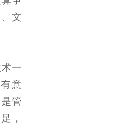
关、文
技术一
有意
点是管
不足，