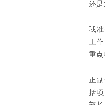
还是
我准
工作
重点
正副
括项
部长