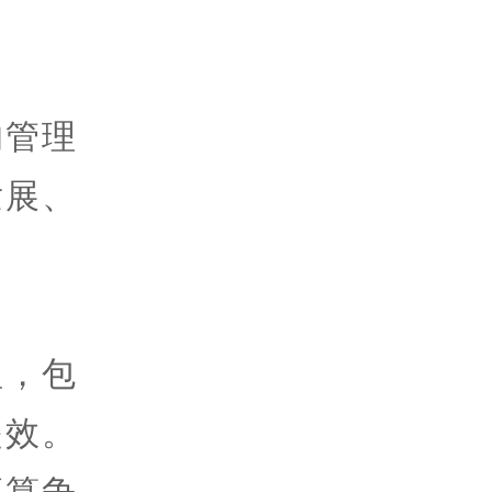
的管理
发展、
理，包
提效。
预算争