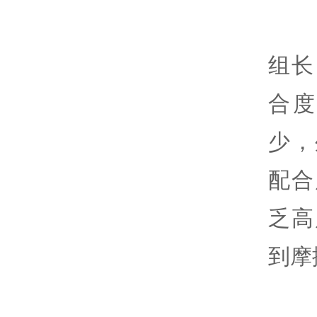
组长
合
少，
配合
乏高
到摩