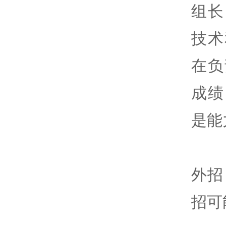
组长
技术
在负
成绩
是能
外招
招可