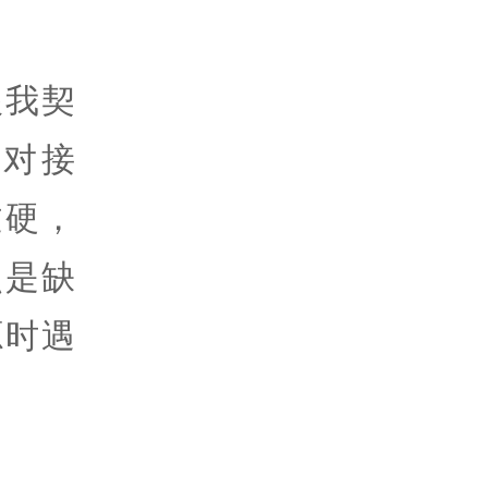
跟我契
对接
过硬，
点是缺
源时遇