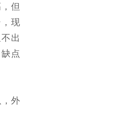
高，但
分，现
但不出
；缺点
。
队，外