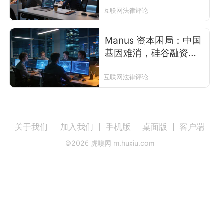
互联网法律评论
Manus 资本困局：中国
基因难消，硅谷融资后
总部迁坡裁员
互联网法律评论
关于我们
加入我们
手机版
桌面版
客户端
©
2026
虎嗅网 m.huxiu.com