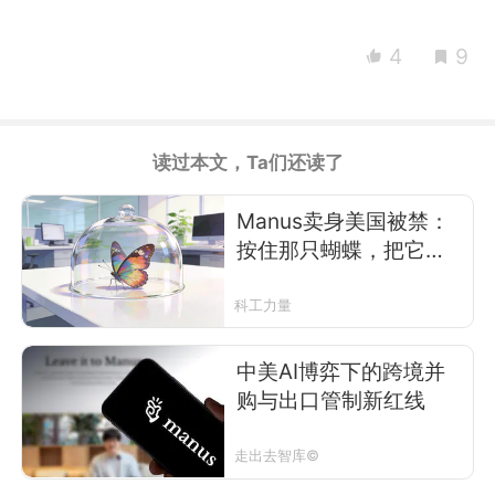
4
9
读过本文，Ta们还读了
Manus卖身美国被禁：
按住那只蝴蝶，把它做
成标本
科工力量
中美AI博弈下的跨境并
购与出口管制新红线
走出去智库©