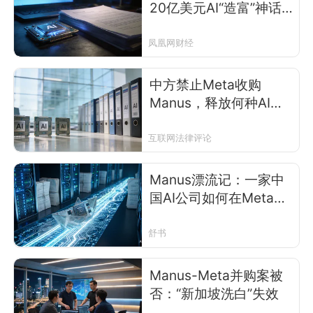
20亿美元AI“造富”神话
破灭
凤凰网财经
中方禁止Meta收购
Manus，释放何种AI监
管信号？
互联网法律评论
Manus漂流记：一家中
国AI公司如何在Meta、
腾讯和监管之间辗转16
个月
舒书
Manus-Meta并购案被
否：“新加坡洗白”失效