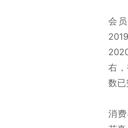
会
20
20
右，
数已
消费