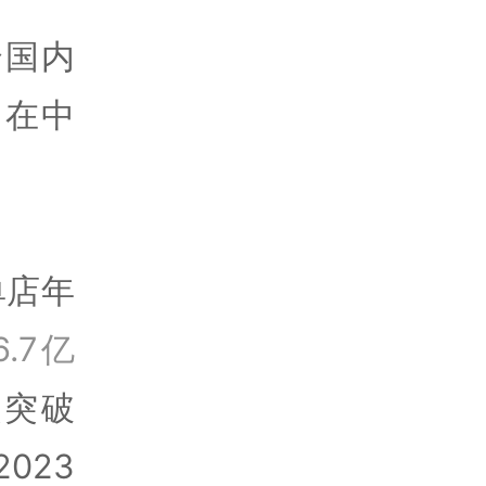
合国内
了在中
单店年
.7亿
额突破
023