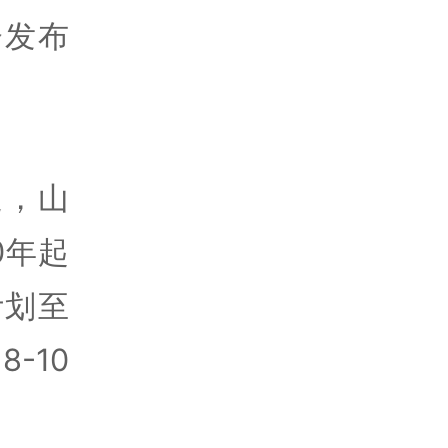
会发布
迎，山
0年起
计划至
-10