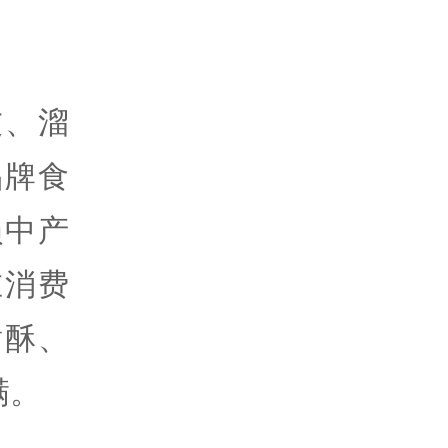
友、溜
品牌食
损中产
在消费
黄酥、
满。