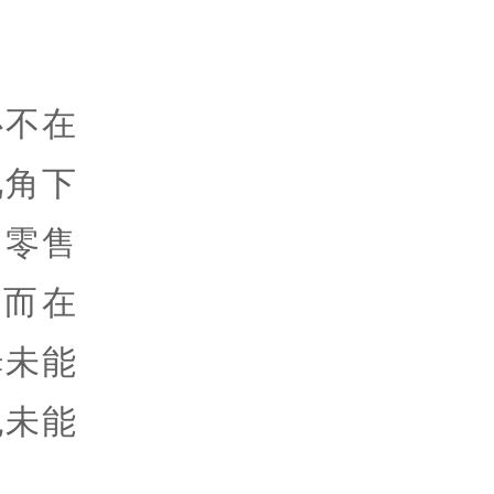
心不在
视角下
内零售
而在
姆未能
也未能