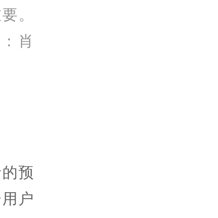
重要。
者：肖
者的预
分用户