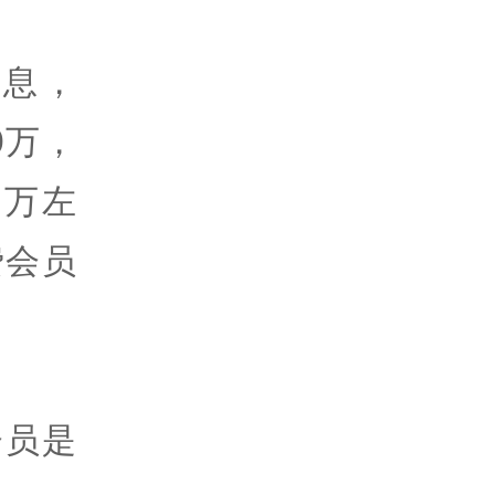
息，
0万，
0万左
费会员
会员是