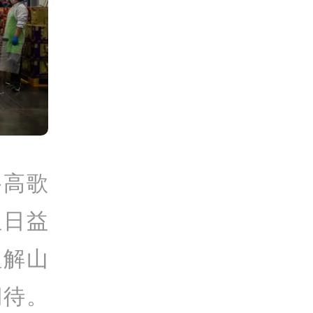
路高歌
但日益
理解山
期待。