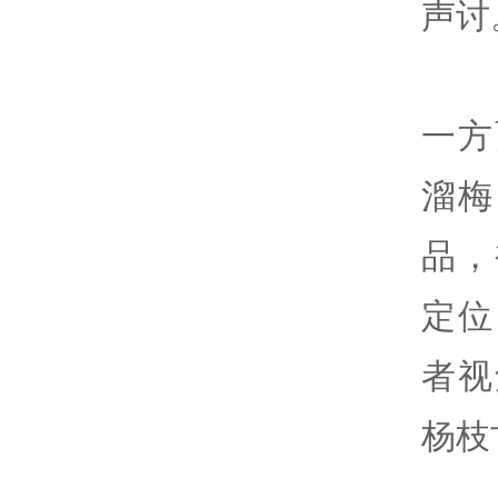
声讨
一方
溜梅
品，
定位
者视
杨枝