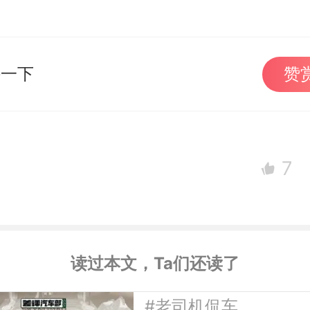
持一下
赞
7
读过本文，Ta们还读了
#老司机侃车