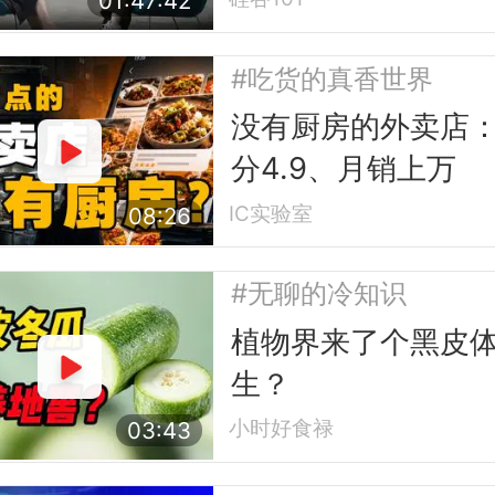
01:47:42
#吃货的真香世界
没有厨房的外卖店
分4.9、月销上万
IC实验室
08:26
#无聊的冷知识
植物界来了个黑皮
生？
小时好食禄
03:43