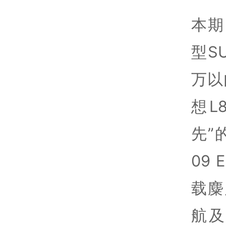
本期
型S
万以
想L
先”
09
载麋
航