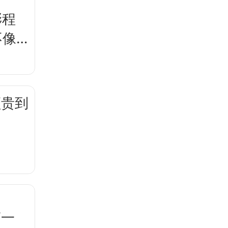
澎程
不像
频贵到
第一