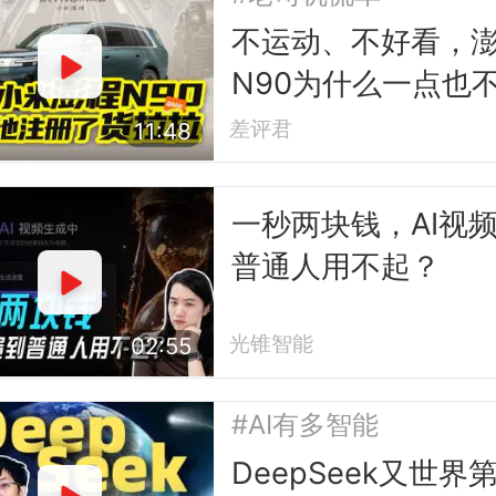
不运动、不好看，
N90为什么一点也
小米？
差评君
11:48
一秒两块钱，AI视
普通人用不起？
光锥智能
02:55
#AI有多智能
DeepSeek又世界