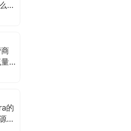
那么简
营商
流量
ra的
开源，