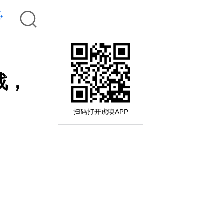
战，
扫码打开虎嗅APP