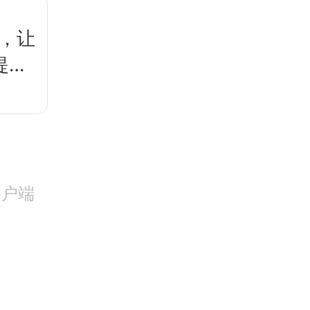
”，让
提速
客户端