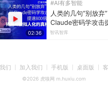
#AI有多智能
人类的几句“别放弃
Claude密码学攻击
800倍？
智讯智库
02:36
我们
加入我们
手机版
桌面版
©
2026
虎嗅网 m.huxiu.com