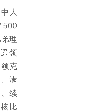
动中大
500
弟弟理
遥遥领
的领克
动、满
战、续
核比