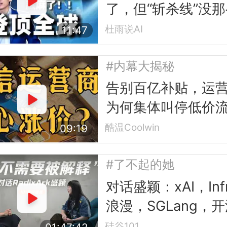
了，但“斩杀线”没
单
杜雨说AI
11:47
#内幕大揭秘
告别百亿补贴，运
为何集体叫停低价
卡？
酷温Coolwin
09:19
#了不起的她
对话盛颖：xAI，Inf
浪漫，SGLang，
平权与“甄嬛传”
硅谷101