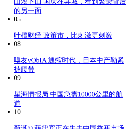
山农下山
国庆在县城，看到繁荣背后
的另一面
05
叶檀财经
政策市，比刺激更刺激
08
嗅友vObIA
通缩时代，日本中产勒紧
裤腰带
09
星海情报局
中国急需10000公里的航
道
10
新潮©
菲律宾正在失去中国香蕉市场