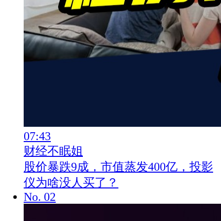
07:43
财经不眠姐
股价暴跌9成，市值蒸发400亿，投影
仪为啥没人买了？
No.
02