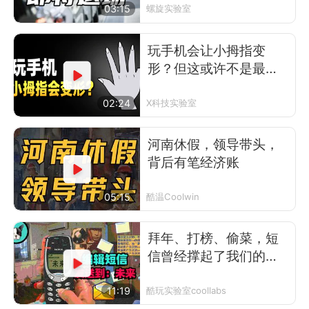
03:15
螺旋实验室
玩手机会让小拇指变
形？但这或许不是最可
怕的事
02:24
X科技实验室
河南休假，领导带头，
背后有笔经济账
05:15
酷温Coolwin
拜年、打榜、偷菜，短
信曾经撑起了我们的前
互联网时代
11:19
酷玩实验室coollabs