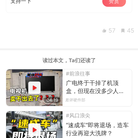
支持一下
赞赏
57
45
读过本文，Ta们还读了
#前浪往事
广电终于干掉了机顶
盒，但现在没多少人看
电视了
04:19
差评硬件部
#风口浪尖
“速成车”即将退场，造车
行业再迎大洗牌？