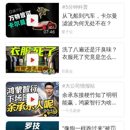
#5分钟科普
从飞船到汽车，卡尔曼
滤波为何无处不在？
07:46
量子位
洗了八遍还是汗臭味？
衣服死了究竟是怎么回
事
06:56
茼蒿会
#大公司情报站
余承东接梗竹知了明明
能赢，鸿蒙智行为啥不
让？
20:14
一个凡老师
“像狗一样跑过来”被罚