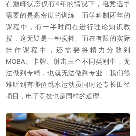
在巅峰状态仅有4年的情况下，电竞选手
需要的是高密度的训练。而学科制两年的
课程中，有一半时间在进行理论知识教
授，这无疑是一种损耗。而在有限的实际
操作课程中，还需要将精力分散到
MOBA、卡牌、射击三个不同类别中，无
法做到专精，也就无法做到专业，我们很
难听到有哪位跳水运动员同时还专长田径
项目，电子竞技也是同样的道理。