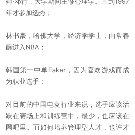
姆·邓肯，大学期间主修心理学。直到1997
年才参加选秀；
林书豪，哈佛大学，经济学学士，由常春
藤进入NBA；
韩国第一中单Faker，因为喜欢游戏而成
为职业选手；
对目前的中国电竞行业来说，选手应该活
跃在赛场上和训练营中，最少，也应该在
网吧里。而如何培养管理型人才，也许才