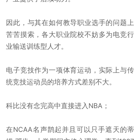
因此，与其在如何教导职业选手的问题上
苦苦摸索，各大职业院校不妨多为电竞行
业输送训练型人才。
电子竞技作为一项体育运动，实际上与传
统竞技运动员的培养方式差别不大。
科比没有念完高中直接进入NBA；
在NCAA名声鹊起并且可以只手遮天的蒂