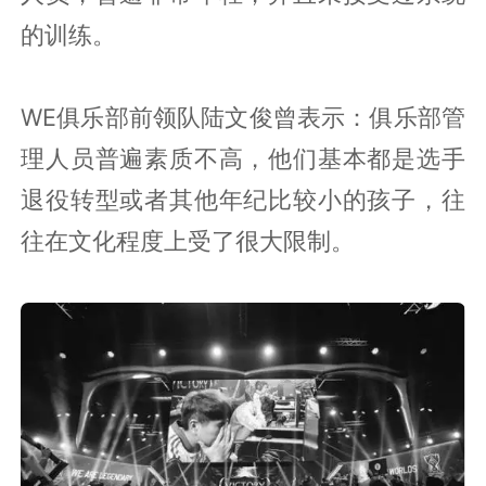
的训练。
WE俱乐部前领队陆文俊曾表示：俱乐部管
理人员普遍素质不高，他们基本都是选手
退役转型或者其他年纪比较小的孩子，往
往在文化程度上受了很大限制。