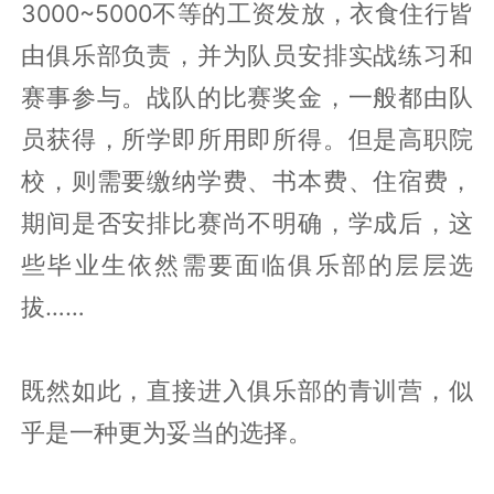
3000~5000不等的工资发放，衣食住行皆
由俱乐部负责，并为队员安排实战练习和
赛事参与。战队的比赛奖金，一般都由队
员获得，所学即所用即所得。但是高职院
校，则需要缴纳学费、书本费、住宿费，
期间是否安排比赛尚不明确，学成后，这
些毕业生依然需要面临俱乐部的层层选
拔……
既然如此，直接进入俱乐部的青训营，似
乎是一种更为妥当的选择。