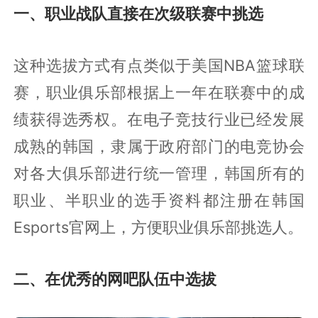
一、职业战队直接在次级联赛中挑选
这种选拔方式有点类似于美国NBA篮球联
赛，职业俱乐部根据上一年在联赛中的成
绩获得选秀权。在电子竞技行业已经发展
成熟的韩国，隶属于政府部门的电竞协会
对各大俱乐部进行统一管理，韩国所有的
职业、半职业的选手资料都注册在韩国
Esports官网上，方便职业俱乐部挑选人。
二、在优秀的网吧队伍中选拔