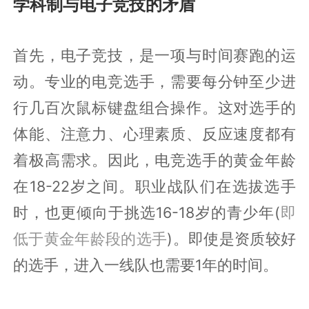
学科制与电子竞技的矛盾
首先，电子竞技，是一项与时间赛跑的运
动。专业的电竞选手，需要每分钟至少进
行几百次鼠标键盘组合操作。这对选手的
体能、注意力、心理素质、反应速度都有
着极高需求。因此，电竞选手的黄金年龄
在18-22岁之间。职业战队们在选拔选手
时，也更倾向于挑选16-18岁的青少年(
即
低于黄金年龄段的选手
)。即使是资质较好
的选手，进入一线队也需要1年的时间。