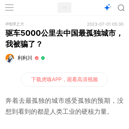
1X
APP
主页
#地球之大
2023-07-01 05:30
驱车5000公里去中国最孤独城市，
我被骗了？
利利川
下载虎嗅APP，观看高清视频
奔着去最孤独的城市感受孤独的预期，没
想到看到的都是人类工业的硬核力量。