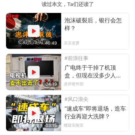
读过本文，Ta们还读了
泡沫破裂后，银行会怎
样？
46:49
东京老萧
#前浪往事
广电终于干掉了机顶
盒，但现在没多少人看
电视了
04:19
差评硬件部
#风口浪尖
“速成车”即将退场，造车
行业再迎大洗牌？
03:15
螺旋实验室