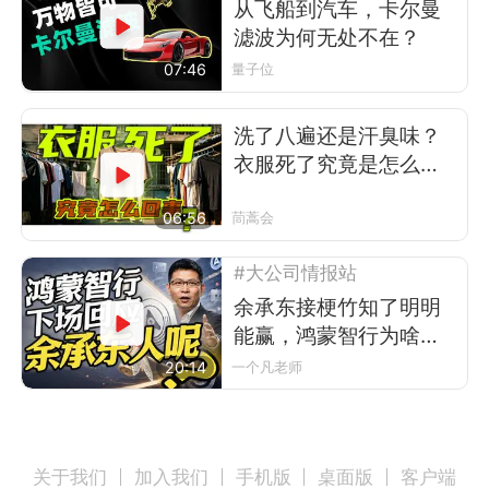
从飞船到汽车，卡尔曼
滤波为何无处不在？
07:46
量子位
洗了八遍还是汗臭味？
衣服死了究竟是怎么回
事
06:56
茼蒿会
#大公司情报站
余承东接梗竹知了明明
能赢，鸿蒙智行为啥不
让？
20:14
一个凡老师
关于我们
加入我们
手机版
桌面版
客户端