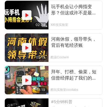
玩手机会让小拇指变
形？但这或许不是最可
怕的事
02:24
X科技实验室
河南休假，领导带头，
背后有笔经济账
05:15
酷温Coolwin
拜年、打榜、偷菜，短
信曾经撑起了我们的前
互联网时代
11:19
酷玩实验室coollabs
#5分钟科普