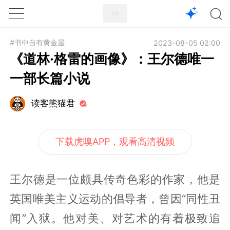
1X
APP
主页
#书中自有黄金屋
2023-08-05 02:00
《道林·格雷的画像》：王尔德唯一
一部长篇小说
读客熊猫君
下载虎嗅APP，观看高清视频
王尔德是一位颇具传奇色彩的作家，他是
英国唯美主义运动的倡导者，曾因“同性丑
闻”入狱。他对美、对艺术的有着极致追