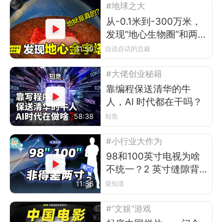
#地球之大
从-0.1米到-300万米，
发现“地心生物圈”和两
座“地心金字塔”
31:59
自说自话的总裁
#大佬创业秘籍
靠编程保送清华的牛
人，AI 时代都在干吗？
58:38
知危
#小行业大作为
98和100英寸电视为啥
不统一？2 英寸缝隙背
后的行业故事
11:36
柴知道
#“文娱”游戏