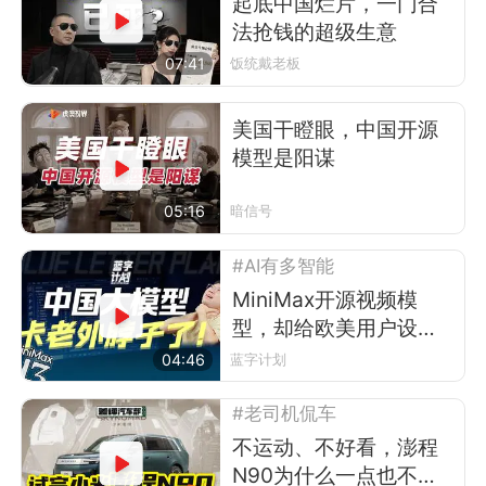
起底中国烂片，一门合
法抢钱的超级生意
07:41
饭统戴老板
美国干瞪眼，中国开源
模型是阳谋
05:16
暗信号
#AI有多智能
MiniMax开源视频模
型，却给欧美用户设了
道门槛
04:46
蓝字计划
#老司机侃车
不运动、不好看，澎程
N90为什么一点也不像