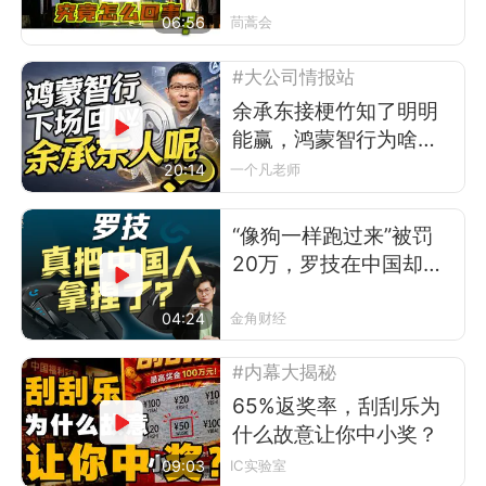
06:56
茼蒿会
#大公司情报站
余承东接梗竹知了明明
能赢，鸿蒙智行为啥不
让？
20:14
一个凡老师
“像狗一样跑过来”被罚
20万，罗技在中国却卖
得更好了
04:24
金角财经
#内幕大揭秘
65%返奖率，刮刮乐为
什么故意让你中小奖？
09:03
IC实验室