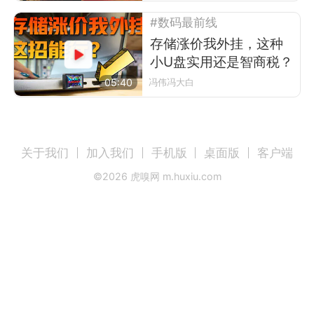
#数码最前线
存储涨价我外挂，这种
小U盘实用还是智商税？
05:40
冯伟冯大白
关于我们
加入我们
手机版
桌面版
客户端
©
2026
虎嗅网 m.huxiu.com