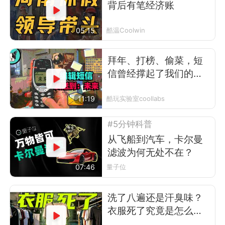
背后有笔经济账
05:15
酷温Coolwin
拜年、打榜、偷菜，短
信曾经撑起了我们的前
互联网时代
11:19
酷玩实验室coollabs
#5分钟科普
从飞船到汽车，卡尔曼
滤波为何无处不在？
07:46
量子位
洗了八遍还是汗臭味？
衣服死了究竟是怎么回
事