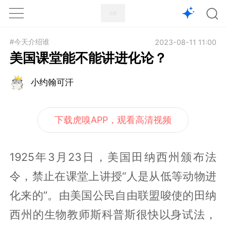
1X
APP
主页
#今天介绍谁
2023-08-11 11:00
美国课堂能不能讲进化论？
小约翰可汗
下载虎嗅APP，观看高清视频
1925年3月23日，美国田纳西州颁布法
令，禁止在课堂上讲授“人是从低等动物进
化来的”。由美国公民自由联盟唆使的田纳
西州的生物教师斯科普斯很快以身试法，