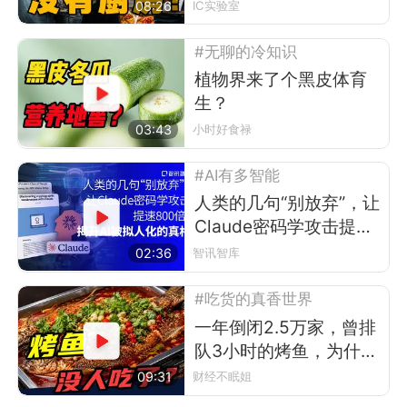
08:26
IC实验室
#无聊的冷知识
植物界来了个黑皮体育
生？
03:43
小时好食禄
#AI有多智能
人类的几句“别放弃”，让
Claude密码学攻击提速
800倍？
02:36
智讯智库
#吃货的真香世界
一年倒闭2.5万家，曾排
队3小时的烤鱼，为什么
现在没人吃了？
09:31
财经不眠姐