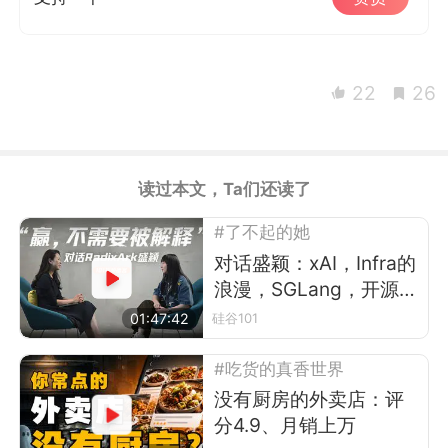
22
26
读过本文，Ta们还读了
#了不起的她
对话盛颖：xAI，Infra的
浪漫，SGLang，开源，
平权与“甄嬛传”
01:47:42
硅谷101
#吃货的真香世界
没有厨房的外卖店：评
分4.9、月销上万