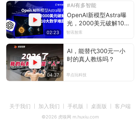
#AI有多智能
OpenAI新模型Astra曝
光，2000美元破解10大
数学难题
02:23
智讯智库
AI，能替代300元一小
时的真人教练吗？
04:37
早点玩科技
关于我们
加入我们
手机版
桌面版
客户端
©
2026
虎嗅网 m.huxiu.com