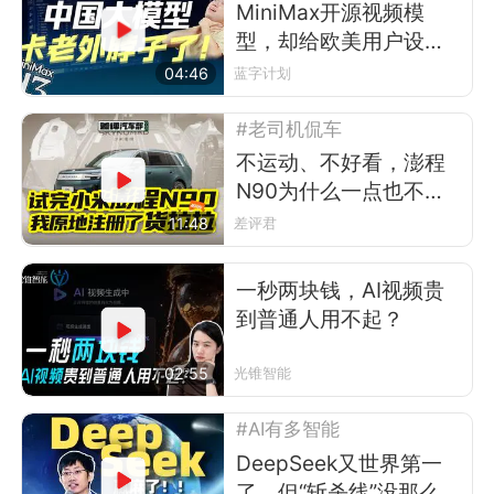
MiniMax开源视频模
型，却给欧美用户设了
道门槛
04:46
蓝字计划
#老司机侃车
不运动、不好看，澎程
N90为什么一点也不像
小米？
11:48
差评君
一秒两块钱，AI视频贵
到普通人用不起？
02:55
光锥智能
#AI有多智能
DeepSeek又世界第一
了，但“斩杀线”没那么简