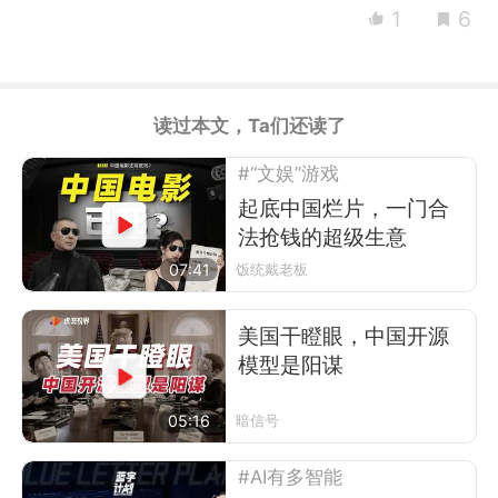
1
6
读过本文，Ta们还读了
#“文娱”游戏
起底中国烂片，一门合
法抢钱的超级生意
07:41
饭统戴老板
美国干瞪眼，中国开源
模型是阳谋
05:16
暗信号
#AI有多智能