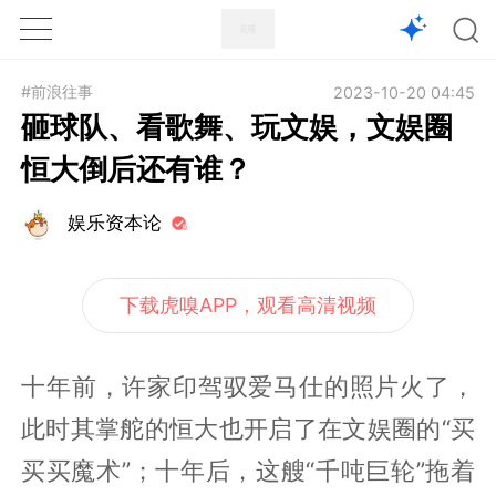
1X
APP
主页
#前浪往事
2023-10-20 04:45
砸球队、看歌舞、玩文娱，文娱圈
恒大倒后还有谁？
娱乐资本论
下载虎嗅APP，观看高清视频
十年前，许家印驾驭爱马仕的照片火了，
此时其掌舵的恒大也开启了在文娱圈的“买
买买魔术”；十年后，这艘“千吨巨轮”拖着