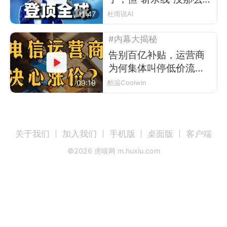
单
11:47
杜雨说AI
#内幕大揭秘
告别百亿补贴，运营商
为何集体叫停低价流量
卡？
09:19
酷温Coolwin
关于我们
加入我们
手机版
桌面版
客户端
©
2026
虎嗅网 m.huxiu.com