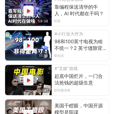
靠编程保送清华的牛
人，AI 时代都在干吗？
58:38
知危
#小行业大作为
98和100英寸电视为啥
不统一？2 英寸缝隙背
后的行业故事
11:36
柴知道
#“文娱”游戏
起底中国烂片，一门合
法抢钱的超级生意
07:41
饭统戴老板
美国干瞪眼，中国开源
模型是阳谋