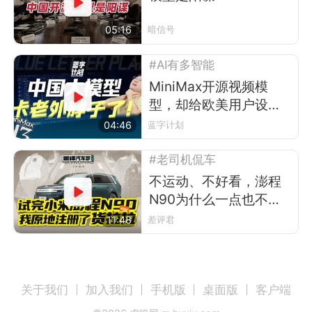
05:16
暗信号
#AI有多智能
MiniMax开源视频模
型，却给欧美用户设了
道门槛
04:46
蓝字计划
#老司机侃车
不运动、不好看，澎程
N90为什么一点也不像
小米？
11:48
差评君
关于我们
加入我们
手机版
桌面版
客户端