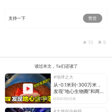
支持一下
赞赏
10
9
读过本文，Ta们还读了
#地球之大
从-0.1米到-300万米，
发现“地心生物圈”和两
座“地心金字塔”
31:59
自说自话的总裁
#大佬创业秘籍