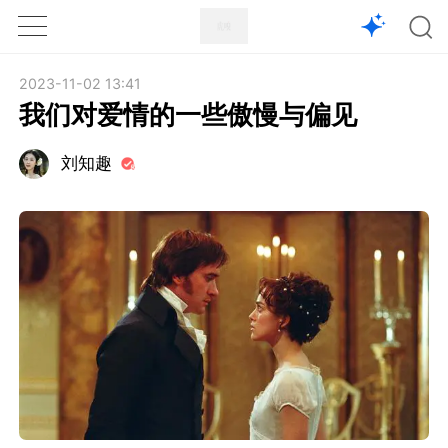
1X
APP
主页
2023-11-02 13:41
我们对爱情的一些傲慢与偏见
刘知趣