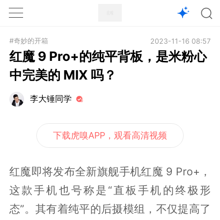
1X
APP
主页
#奇妙的开箱
2023-11-16 08:57
红魔 9 Pro+的纯平背板，是米粉心
中完美的 MIX 吗？
李大锤同学
下载虎嗅APP，观看高清视频
红魔即将发布全新旗舰手机红魔 9 Pro+，
这款手机也号称是“直板手机的终极形
态”。其有着纯平的后摄模组，不仅提高了