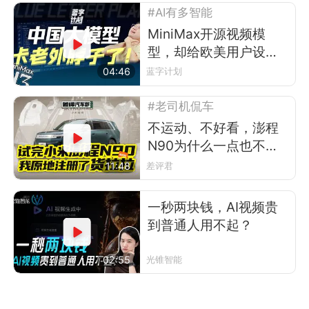
#AI有多智能
MiniMax开源视频模
型，却给欧美用户设了
道门槛
04:46
蓝字计划
#老司机侃车
不运动、不好看，澎程
N90为什么一点也不像
小米？
11:48
差评君
一秒两块钱，AI视频贵
到普通人用不起？
02:55
光锥智能