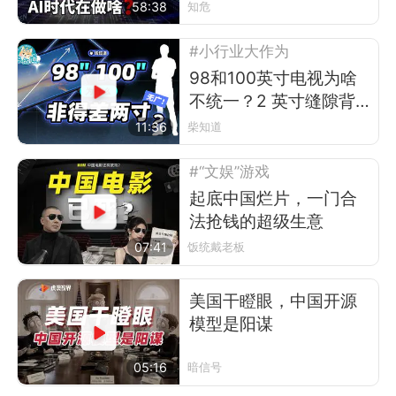
58:38
知危
#小行业大作为
98和100英寸电视为啥
不统一？2 英寸缝隙背
后的行业故事
11:36
柴知道
#“文娱”游戏
起底中国烂片，一门合
法抢钱的超级生意
07:41
饭统戴老板
美国干瞪眼，中国开源
模型是阳谋
05:16
暗信号