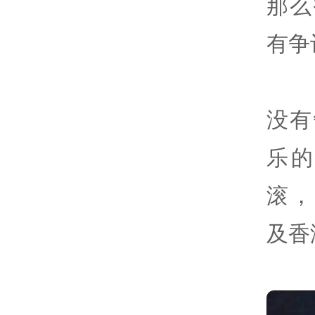
那么
有争
没有
乐
滚，
及香