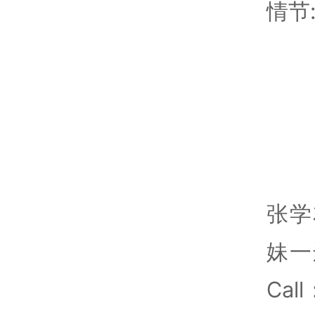
情节
张学
妹一
Ca