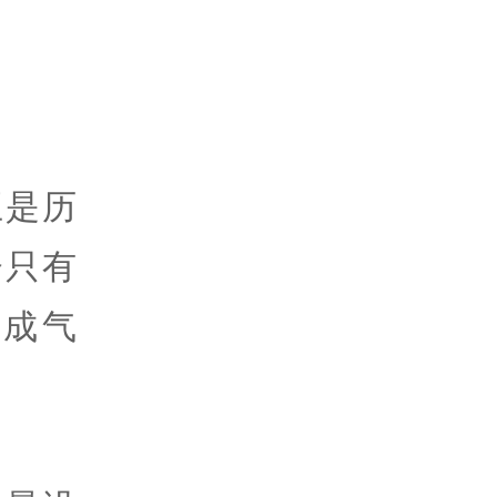
王是历
会只有
成气