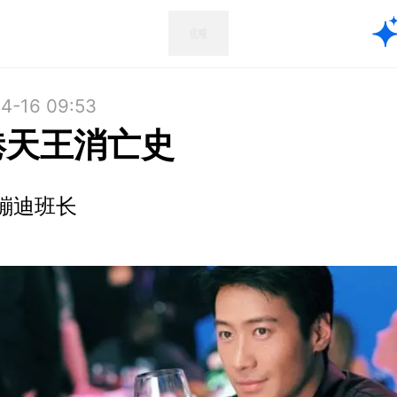
4-16 09:53
港天王消亡史
蹦迪班长