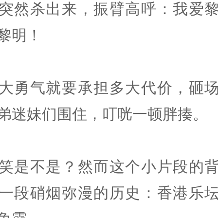
突然杀出来，振臂高呼：我爱
黎明！
大勇气就要承担多大代价，砸
弟迷妹们围住，叮咣一顿胖揍。
笑是不是？然而这个小片段的
一段硝烟弥漫的历史：香港乐