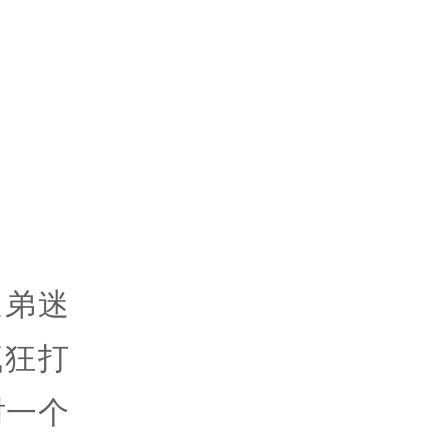
迷弟迷
疯狂打
时一个