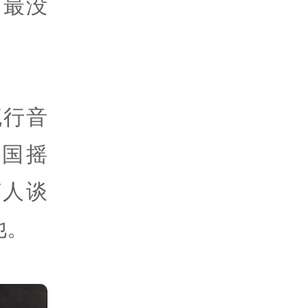
？最没
流行音
国摇
何人谈
他。