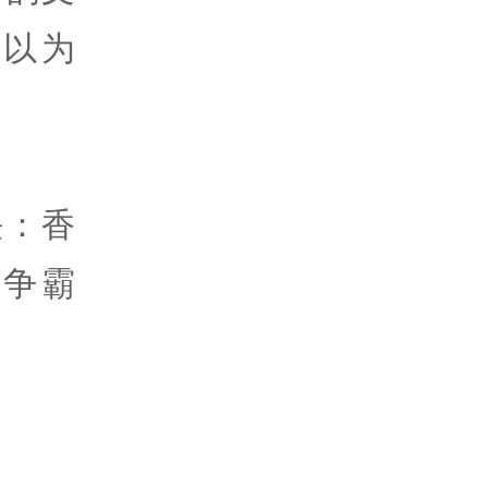
以为
决：香
争霸