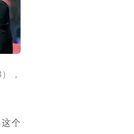
8），
得这个