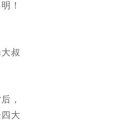
黎明！
场大叔
背后，
坛四大