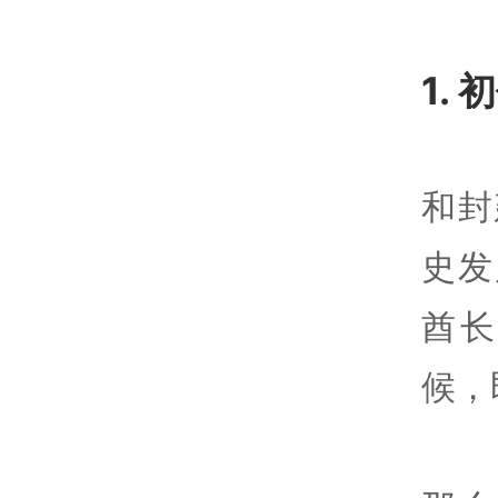
1.
和封
史发
酋
候，