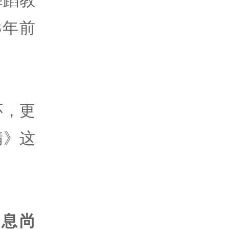
3年前
怀，更
翡》这
息尚