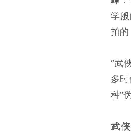
学般
拍的
“武
多时
种“
武