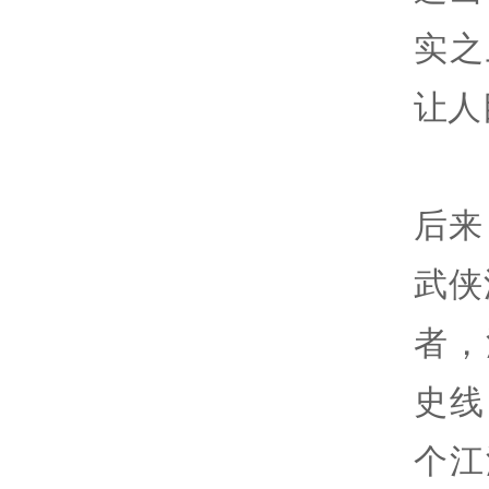
实之
让人
后来
武侠
者，
史线
个江