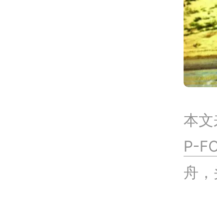
本文
P-F
舟，