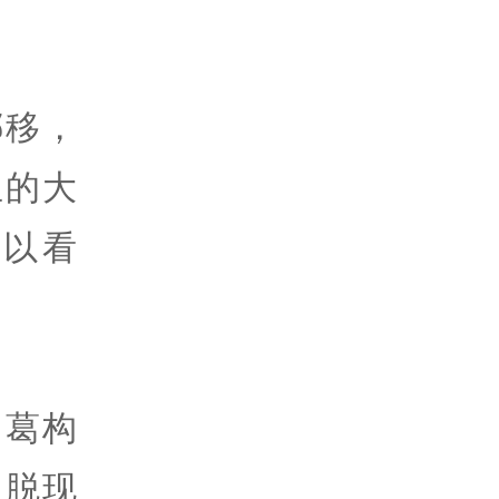
挪移，
生的大
以看
纠葛构
超脱现