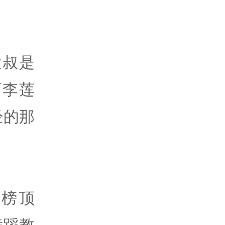
大叔是
而李莲
经的那
榜顶
舞蹈教