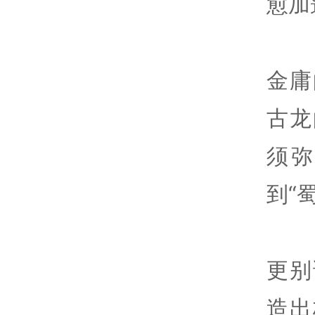
愈加
金庸
古龙
须
到“
更别
造出