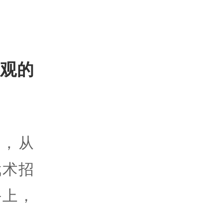
观的
，从
武术招
手上，