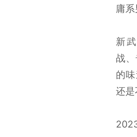
庸系
新
战、
的味
还是
20