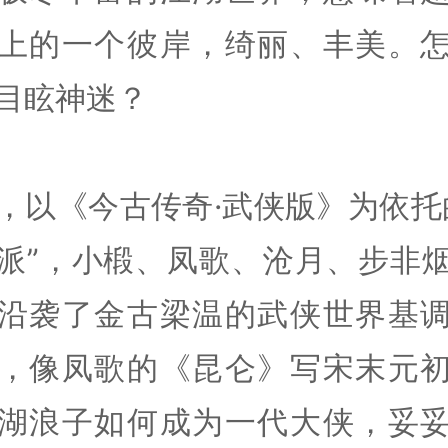
上的一个彼岸，绮丽、丰美。
目眩神迷？
，以《今古传奇·武侠版》为依托
派”，小椴、凤歌、沧月、步非
沿袭了金古梁温的武侠世界基
，像凤歌的《昆仑》写宋末元
湖浪子如何成为一代大侠，妥