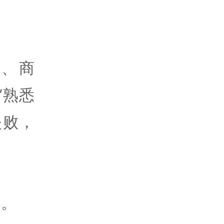
、商
“熟悉
失败，
刊。