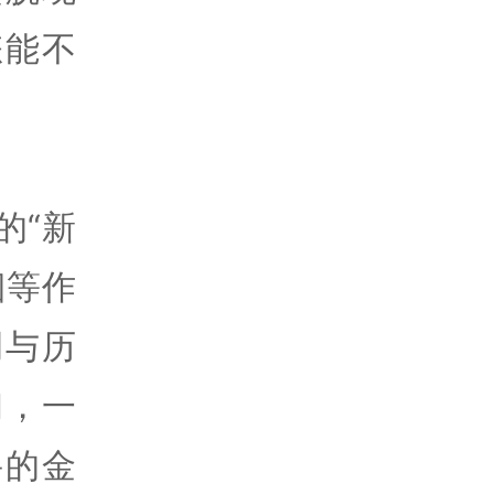
怎能不
的“新
烟等作
调与历
初，一
妥的金