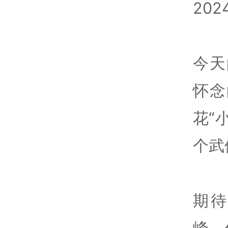
20
今天
怀念
花“
个武
期
峰，