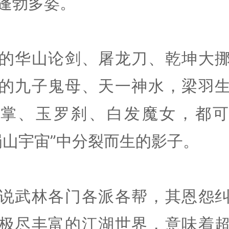
蓬勃多姿。
的华山论剑、屠龙刀、乾坤大
的九子鬼母、天一神水，梁羽
弥掌、玉罗刹、白发魔女，都可
蜀山宇宙”中分裂而生的影子。
说武林各门各派各帮，其恩怨
极尽丰富的江湖世界，意味着