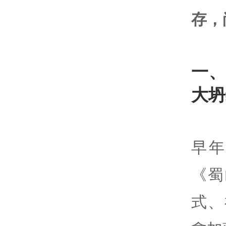
存，
一
大坍
早
《蜀
式、