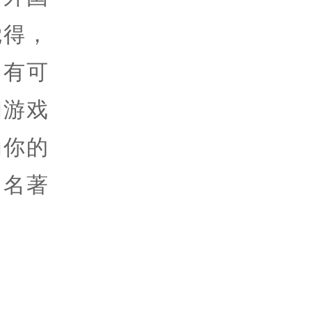
觉得，
，有可
和游戏
为你的
国名著