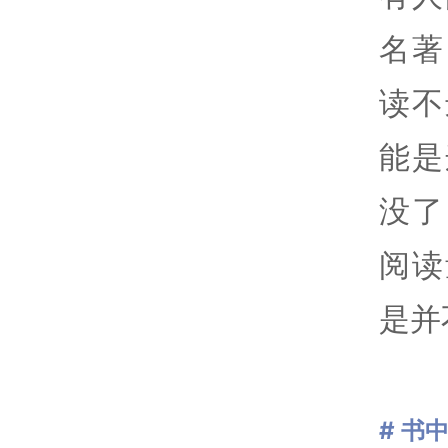
名著
读不
能是
没了
阅读
是并
# 书