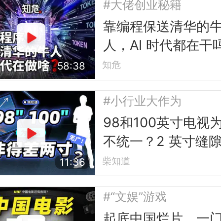
#大佬创业秘籍
靠编程保送清华的
人，AI 时代都在干
知危
58:38
#小行业大作为
98和100英寸电视
不统一？2 英寸缝
的行业故事
柴知道
11:36
#“文娱”游戏
起底中国烂片，一