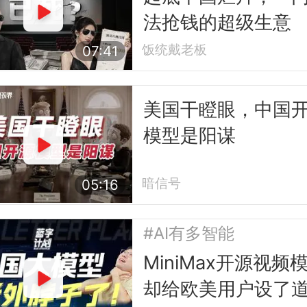
法抢钱的超级生意
饭统戴老板
07:41
美国干瞪眼，中国
模型是阳谋
暗信号
05:16
#AI有多智能
MiniMax开源视频
却给欧美用户设了