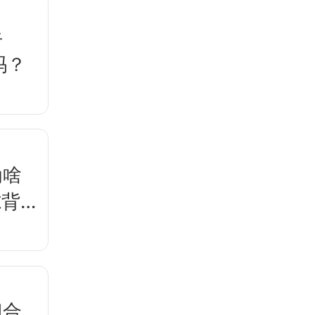
牛
吗？
为啥
隙背后
门合