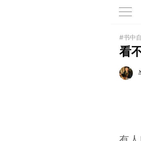
1X
APP
主页
#书中
看
有人