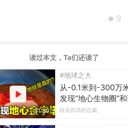
9
读过本文，Ta们还读了
#地球之大
从-0.1米到-300万
发现“地心生物圈”和
座“地心金字塔”
自说自话的总裁
31:59