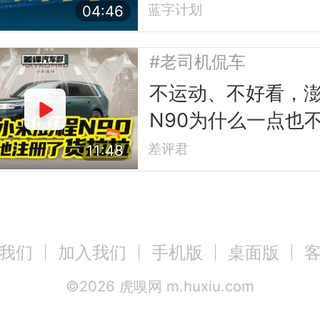
槛
蓝字计划
04:46
#老司机侃车
不运动、不好看，
N90为什么一点也
小米？
差评君
11:48
我们
加入我们
手机版
桌面版
©
2026
虎嗅网 m.huxiu.com