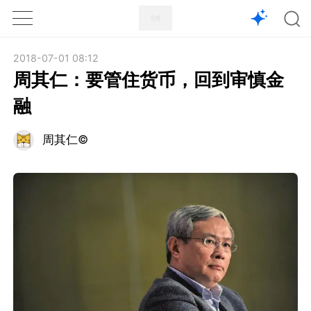
1X
APP
主页
2018-07-01 08:12
周其仁：要管住货币，回到审慎金
融
周其仁©