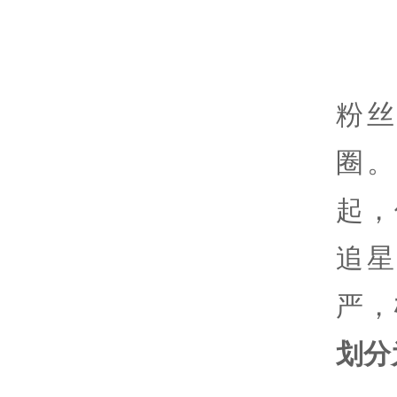
粉
圈
起，
追
严，
划分