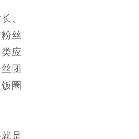
站长、
有粉丝
各类应
粉丝团
和饭圈
层就是