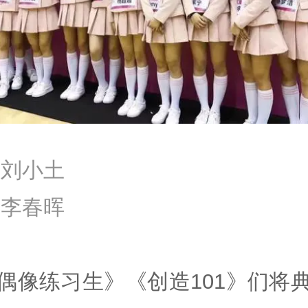
|刘小土
|李春晖
偶像练习生》《创造101》们将