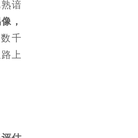
已熟谙
偶像，
数千
星路上
格评估