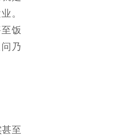
大业。
甚至饭
追问乃
实甚至