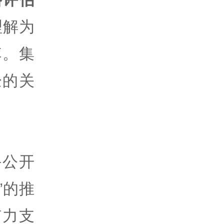
理解为
车。集
经的关
手公开
”的推
有力支