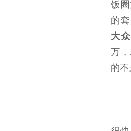
饭圈
的套
大众
万，
的不
很快