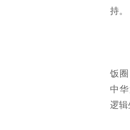
持。
饭圈
中华
逻辑