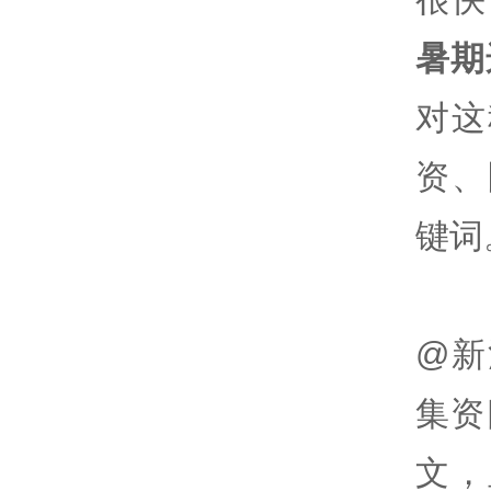
暑期
对这
资、
键词
@新
集资
文，