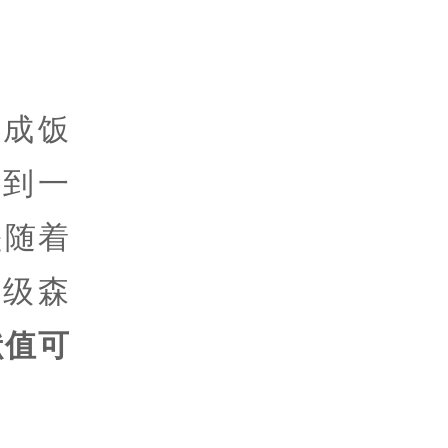
成饭
到一
是随着
级森
献值可