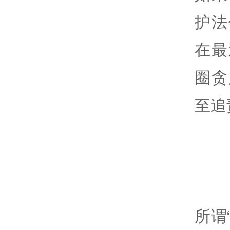
护法
在最
圈贪
至追
所谓