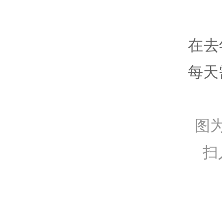
在去
每天
图
扫