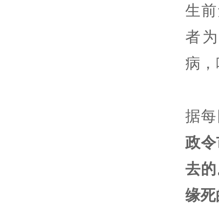
生前
者
病，
据每
政令
去的
缘死