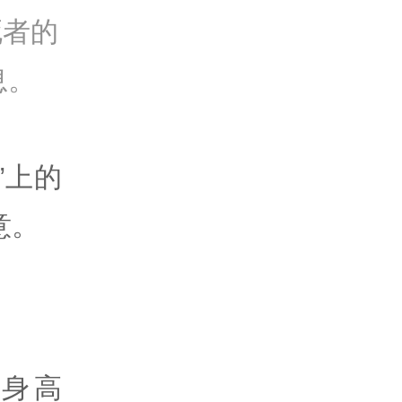
死者的
息。
”上的
意。
身高