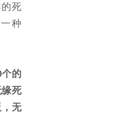
样的死
一种
0个的
无缘死
阪，无