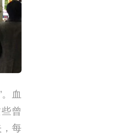
”。血
这些曾
失，每