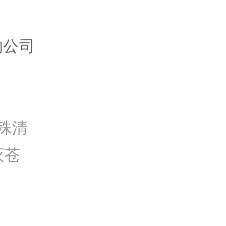
的公司
殊清
灭苍