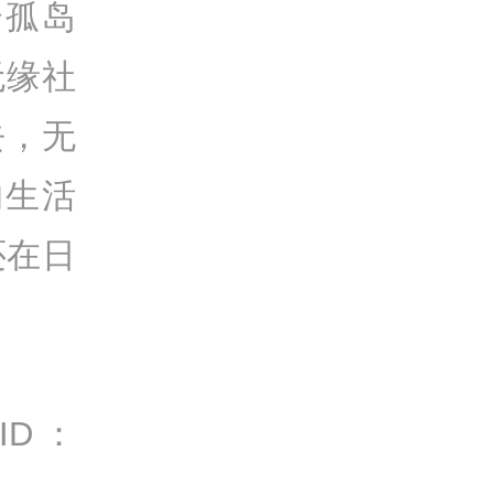
个孤岛
无缘社
去，无
的生活
还在日
ID：