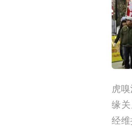
虎嗅
缘关
经维