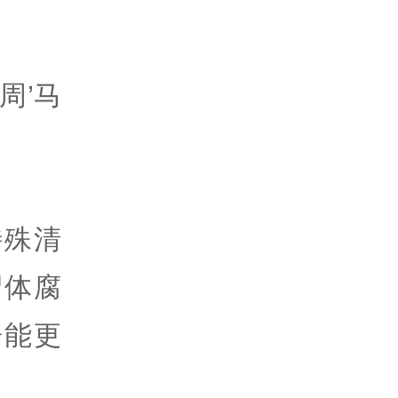
周’马
特殊清
尸体腐
居能更