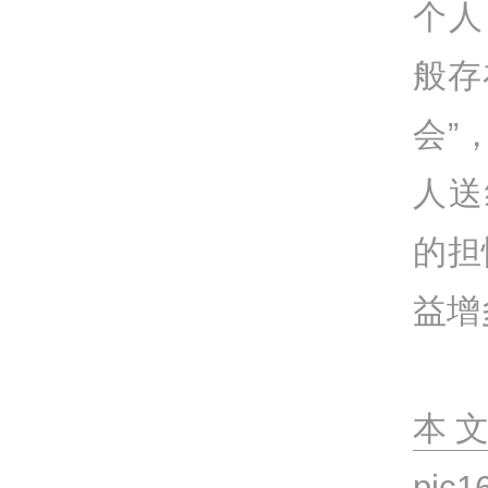
个人
般存
会”
人送
的担
益增多.
本
pi