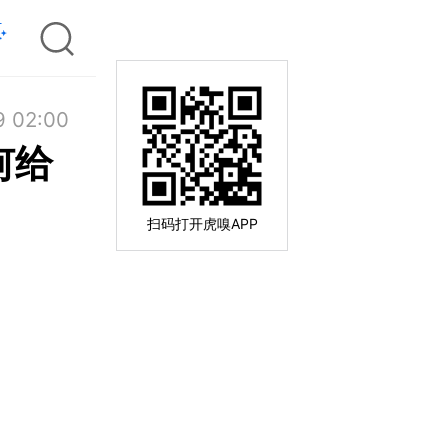
9 02:00
何给
扫码打开虎嗅APP