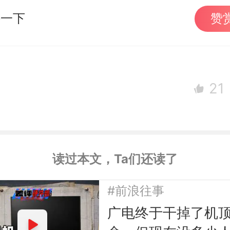
持一下
赞
21
读过本文，Ta们还读了
#前浪往事
广电终于干掉了机