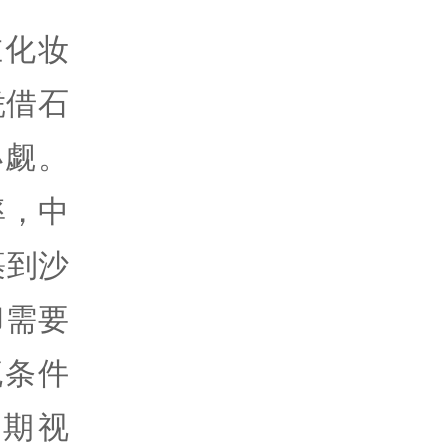
在化妆
凭借石
小觑。
率，中
裹到沙
却需要
流条件
期视