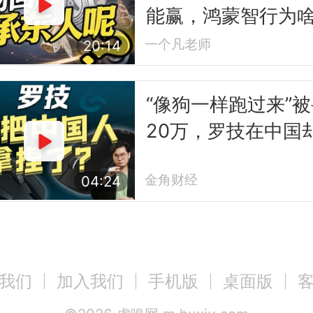
能赢，鸿蒙智行为
让？
一个凡老师
20:14
“像狗一样跑过来”被
20万，罗技在中国
得更好了
金角财经
04:24
我们
加入我们
手机版
桌面版