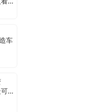
人看
，造车
变
最可