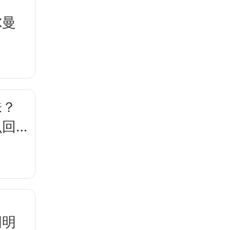
尔曼
？
味？
么回
明明