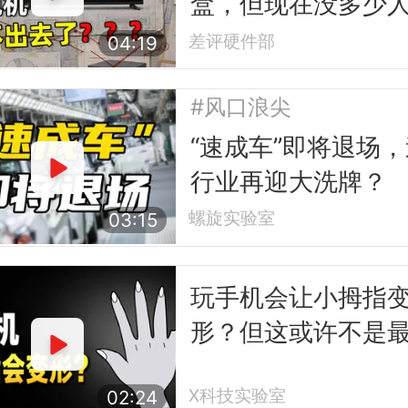
盒，但现在没多少
电视了
差评硬件部
04:19
#风口浪尖
“速成车”即将退场
行业再迎大洗牌？
螺旋实验室
03:15
玩手机会让小拇指
形？但这或许不是
怕的事
X科技实验室
02:24