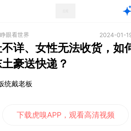
#睁眼看世界
2024-01-1
址不详、女性无法收货，如
东土豪送快递？
饭统戴老板
下载虎嗅APP，观看高清视频