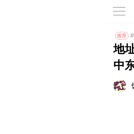
1X
APP
主页
推荐
地
中