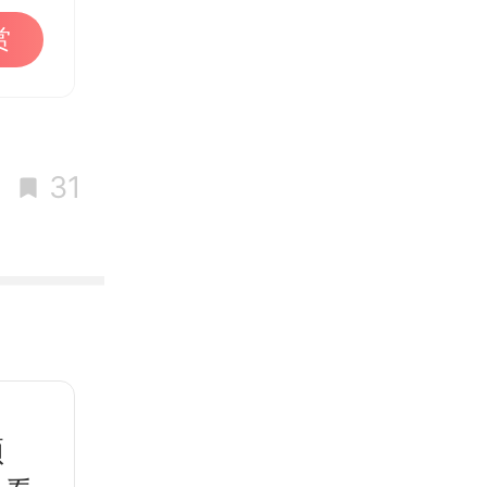
赏
31
顶