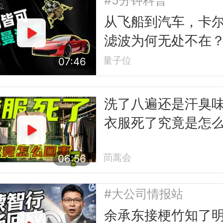
#5分钟科普
从飞船到汽车，卡
滤波为何无处不在
量子位
07:46
洗了八遍还是汗臭
衣服死了究竟是怎
事
茼蒿会
06:56
#大公司情报站
余承东接梗竹知了