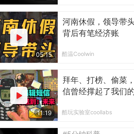
河南休假，领导带
背后有笔经济账
酷温Coolwin
05:15
拜年、打榜、偷菜
信曾经撑起了我们
互联网时代
酷玩实验室coollabs
11:19