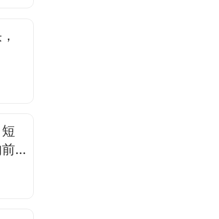
头，
，短
的前