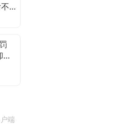
啥不
罚
却卖
客户端