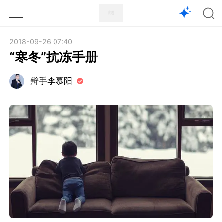
1X
APP
主页
2018-09-26 07:40
“寒冬”抗冻手册
辩手李慕阳