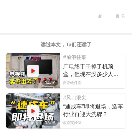
8
读过本文，Ta们还读了
#前浪往事
广电终于干掉了机顶
盒，但现在没多少人看
电视了
04:19
差评硬件部
#风口浪尖
“速成车”即将退场，造车
行业再迎大洗牌？
03:15
螺旋实验室