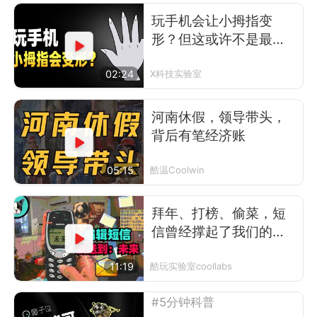
玩手机会让小拇指变
形？但这或许不是最可
怕的事
02:24
X科技实验室
河南休假，领导带头，
背后有笔经济账
05:15
酷温Coolwin
拜年、打榜、偷菜，短
信曾经撑起了我们的前
互联网时代
11:19
酷玩实验室coollabs
#5分钟科普