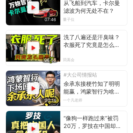
从飞船到汽车，卡尔曼
滤波为何无处不在？
07:46
量子位
洗了八遍还是汗臭味？
衣服死了究竟是怎么回
事
06:56
茼蒿会
#大公司情报站
余承东接梗竹知了明明
能赢，鸿蒙智行为啥不
让？
20:14
一个凡老师
“像狗一样跑过来”被罚
20万，罗技在中国却卖