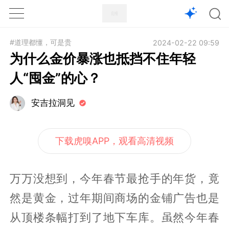
1X
APP
主页
#道理都懂，可是贵
2024-02-22 09:59
为什么金价暴涨也抵挡不住年轻
人“囤金”的心？
安吉拉洞见
下载虎嗅APP，观看高清视频
万万没想到，今年春节最抢手的年货，竟
然是黄金，过年期间商场的金铺广告也是
从顶楼条幅打到了地下车库。虽然今年春