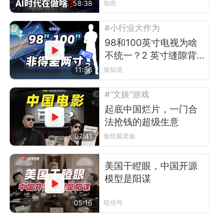
58:38
知危
#小行业大作为
98和100英寸电视为啥
不统一？2 英寸缝隙背
后的行业故事
11:36
柴知道
#“文娱”游戏
起底中国烂片，一门合
法抢钱的超级生意
07:41
饭统戴老板
美国干瞪眼，中国开源
模型是阳谋
05:16
暗信号