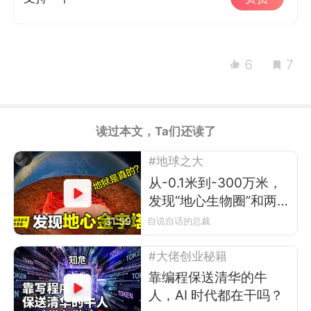
6
7
读过本文，Ta们还读了
#地球之大
从-0.1米到-300万米，
发现“地心生物圈”和两
座“地心金字塔”
31:59
自说自话的总裁
#大佬创业秘籍
靠编程保送清华的牛
人，AI 时代都在干吗？