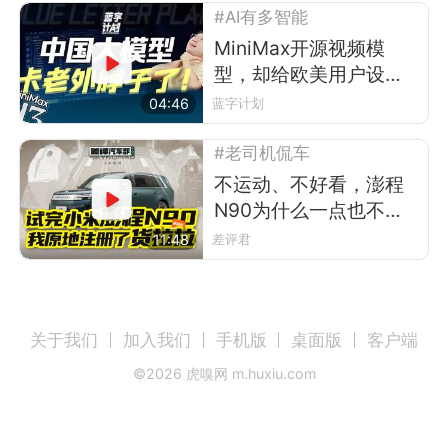
#AI有多智能
MiniMax开源视频模
型，却给欧美用户设了
道门槛
04:46
蓝字计划
#老司机侃车
不运动、不好看，澎程
N90为什么一点也不像
小米？
11:48
差评君
关于我们
加入我们
手机版
桌面版
客户端
©
2026
虎嗅网 m.huxiu.com