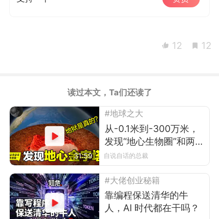
12
12
读过本文，Ta们还读了
#地球之大
从-0.1米到-300万米，
发现“地心生物圈”和两
座“地心金字塔”
31:59
自说自话的总裁
#大佬创业秘籍
靠编程保送清华的牛
人，AI 时代都在干吗？