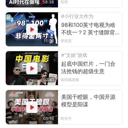
58:38
知危
#小行业大作为
98和100英寸电视为啥
不统一？2 英寸缝隙背
后的行业故事
11:36
柴知道
#“文娱”游戏
起底中国烂片，一门合
法抢钱的超级生意
07:41
饭统戴老板
美国干瞪眼，中国开源
模型是阳谋
05:16
暗信号