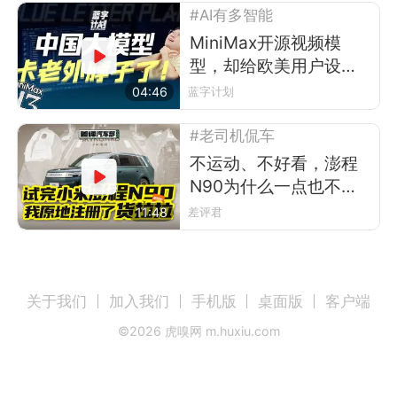
#AI有多智能
MiniMax开源视频模
型，却给欧美用户设了
道门槛
04:46
蓝字计划
#老司机侃车
不运动、不好看，澎程
N90为什么一点也不像
小米？
11:48
差评君
关于我们
加入我们
手机版
桌面版
客户端
©
2026
虎嗅网 m.huxiu.com