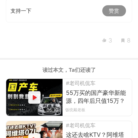
支持一下
赞赏
3
8
读过本文，Ta们还读了
#老司机侃车
55万买的国产豪华新能
源，四年后只值15万？
06:10
饭统戴老板
#老司机侃车
这还去啥KTV？阿维塔