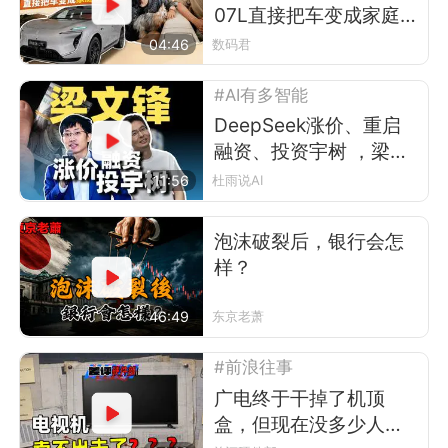
07L直接把车变成家庭演
唱会
04:46
数码君
#AI有多智能
DeepSeek涨价、重启
融资、投资宇树 ，梁文
锋在布什么局？
11:56
杜雨说AI
泡沫破裂后，银行会怎
样？
46:49
东京老萧
#前浪往事
广电终于干掉了机顶
盒，但现在没多少人看