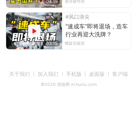
电视了
04:19
差评硬件部
#风口浪尖
“速成车”即将退场，造车
行业再迎大洗牌？
03:15
螺旋实验室
关于我们
加入我们
手机版
桌面版
客户端
©
2026
虎嗅网 m.huxiu.com