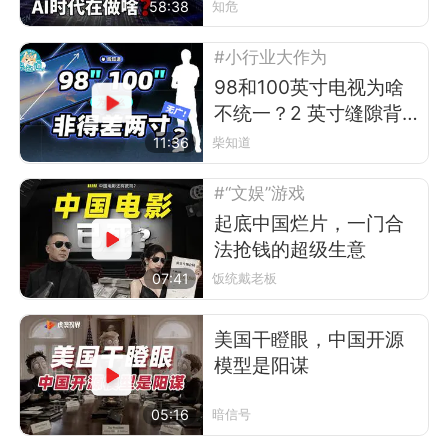
58:38
知危
#小行业大作为
98和100英寸电视为啥
不统一？2 英寸缝隙背
后的行业故事
11:36
柴知道
#“文娱”游戏
起底中国烂片，一门合
法抢钱的超级生意
07:41
饭统戴老板
美国干瞪眼，中国开源
模型是阳谋
05:16
暗信号