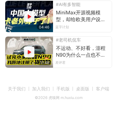
#AI有多智能
MiniMax开源视频模
型，却给欧美用户设了
道门槛
04:46
蓝字计划
#老司机侃车
不运动、不好看，澎程
N90为什么一点也不像
小米？
11:48
差评君
关于我们
加入我们
手机版
桌面版
客户端
©
2026
虎嗅网 m.huxiu.com