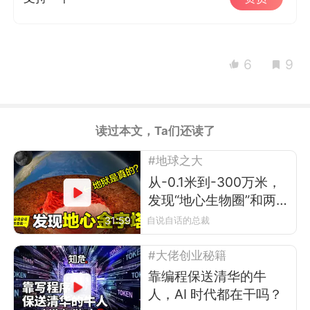
6
9
读过本文，Ta们还读了
#地球之大
从-0.1米到-300万米，
发现“地心生物圈”和两
座“地心金字塔”
31:59
自说自话的总裁
#大佬创业秘籍
靠编程保送清华的牛
人，AI 时代都在干吗？