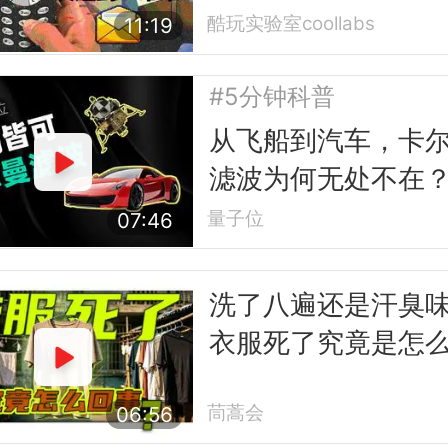
酷玩实验室coollabs
11:19
#5分钟科普
从飞船到汽车，卡
滤波为何无处不在
量子位
07:46
洗了八遍还是汗臭
衣服死了究竟是怎
事
茼蒿会
06:56