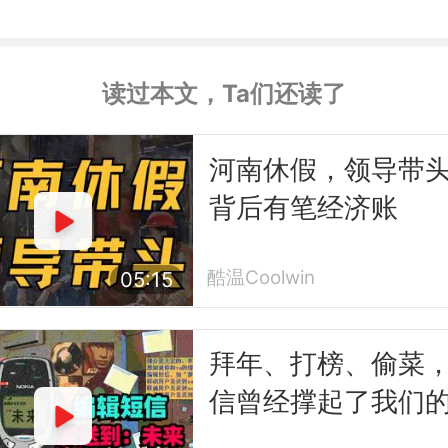
读过本文，Ta们还读了
河南休假，领导带
背后有笔经济账
酷温Coolwin
05:15
拜年、打榜、偷菜
信曾经撑起了我们
互联网时代