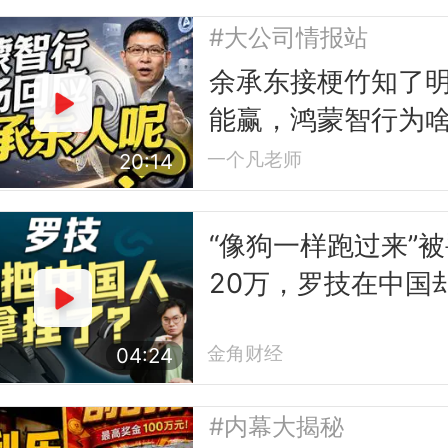
#大公司情报站
余承东接梗竹知了
能赢，鸿蒙智行为
让？
一个凡老师
20:14
“像狗一样跑过来”被
20万，罗技在中国
得更好了
金角财经
04:24
#内幕大揭秘