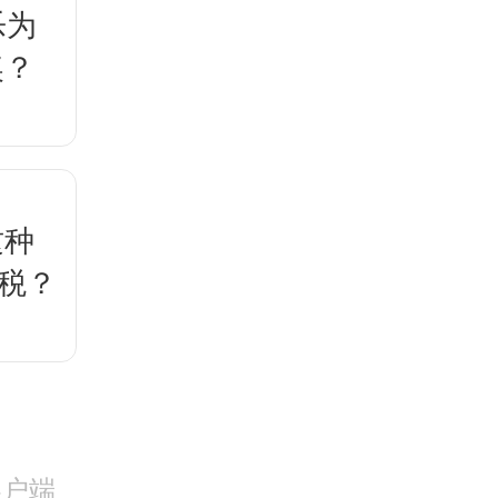
乐为
奖？
这种
税？
客户端