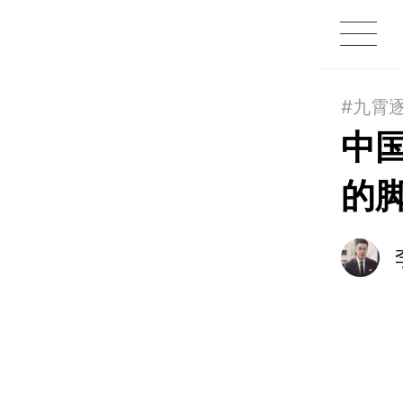
1X
APP
主页
#九霄
中
的