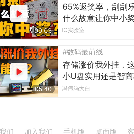
65%返奖率，刮刮
什么故意让你中小
IC实验室
09:03
#数码最前线
存储涨价我外挂，
小U盘实用还是智商
冯伟冯大白
05:40
我们
加入我们
手机版
桌面版