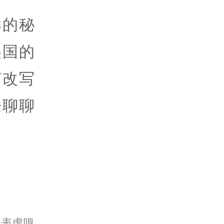
样的秘
美国的
何改写
来聊聊
代表虎嗅