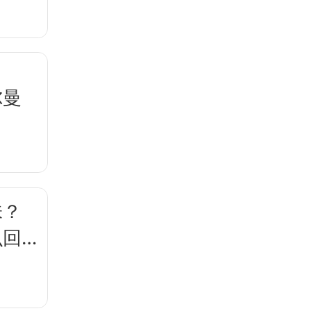
尔曼
？
味？
么回