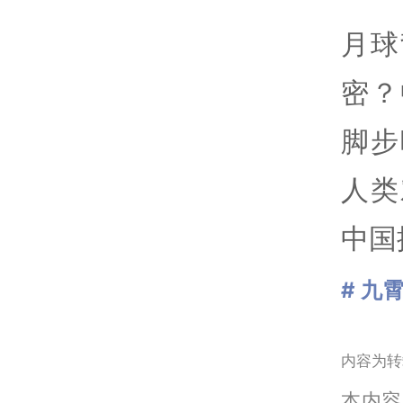
月球
密？
脚步
人类
中国
# 九
内容为转
本内容