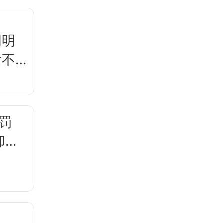
明明
啥不
罚
却卖