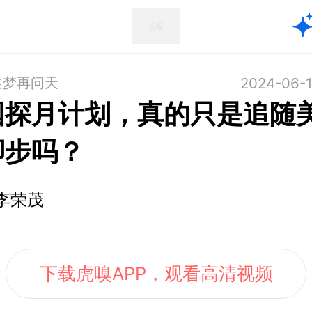
逐梦再问天
2024-06-1
国探月计划，真的只是追随
脚步吗？
李荣茂
下载虎嗅APP，观看高清视频