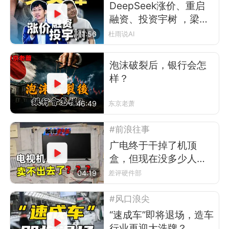
DeepSeek涨价、重启
融资、投资宇树 ，梁文
锋在布什么局？
11:56
杜雨说AI
泡沫破裂后，银行会怎
样？
46:49
东京老萧
#前浪往事
广电终于干掉了机顶
盒，但现在没多少人看
电视了
04:19
差评硬件部
#风口浪尖
“速成车”即将退场，造车
行业再迎大洗牌？