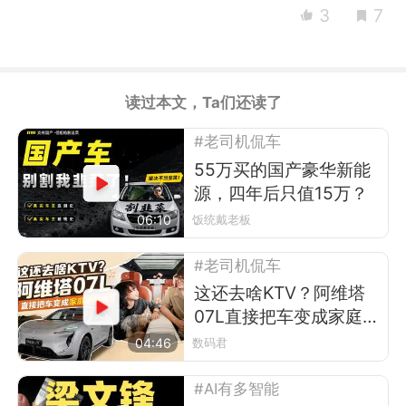
3
7
读过本文，Ta们还读了
#老司机侃车
55万买的国产豪华新能
源，四年后只值15万？
06:10
饭统戴老板
#老司机侃车
这还去啥KTV？阿维塔
07L直接把车变成家庭演
唱会
04:46
数码君
#AI有多智能