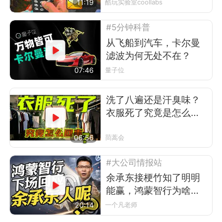
11:19
酷玩实验室coollabs
#5分钟科普
从飞船到汽车，卡尔曼
滤波为何无处不在？
07:46
量子位
洗了八遍还是汗臭味？
衣服死了究竟是怎么回
事
06:56
茼蒿会
#大公司情报站
余承东接梗竹知了明明
能赢，鸿蒙智行为啥不
让？
20:14
一个凡老师