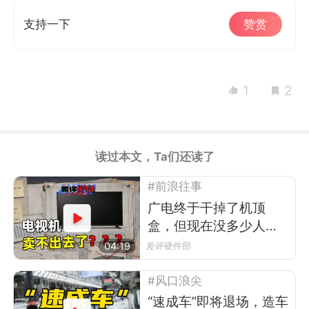
支持一下
赞赏
1
2
读过本文，Ta们还读了
#前浪往事
广电终于干掉了机顶
盒，但现在没多少人看
电视了
04:19
差评硬件部
#风口浪尖
“速成车”即将退场，造车