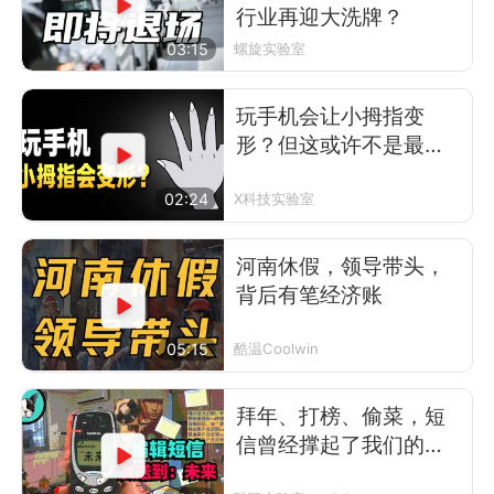
行业再迎大洗牌？
03:15
螺旋实验室
玩手机会让小拇指变
形？但这或许不是最可
怕的事
02:24
X科技实验室
河南休假，领导带头，
背后有笔经济账
05:15
酷温Coolwin
拜年、打榜、偷菜，短
信曾经撑起了我们的前
互联网时代