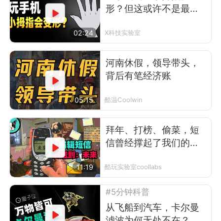
形？但这或许不是最可
怕的事
02:24
X科技实验室
河南休假，领导带头，
背后有笔经济账
05:15
酷温Coolwin
拜年、打榜、偷菜，短
信曾经撑起了我们的前
互联网时代
11:19
酷玩实验室coollabs
#5分钟科普
从飞船到汽车，卡尔曼
滤波为何无处不在？