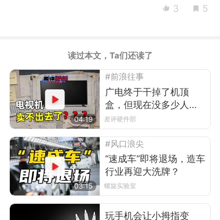
3
5
读过本文，Ta们还读了
#前浪往事
广电终于干掉了机顶
盒，但现在没多少人看
电视了
04:19
差评硬件部
#风口浪尖
“速成车”即将退场，造车
行业再迎大洗牌？
03:15
螺旋实验室
玩手机会让小拇指变