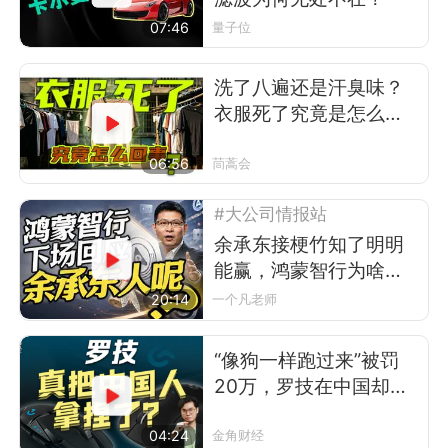
07:46
量子位
洗了八遍还是汗臭味？
衣服死了究竟是怎么回
事
06:56
茼蒿会
#大公司情报站
余承东接梗竹知了明明
能赢，鸿蒙智行为啥不
让？
20:14
一个凡老师
“像狗一样跑过来”被罚
20万，罗技在中国却卖
得更好了
04:24
金角财经