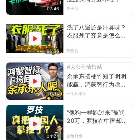
07:46
量子位
洗了八遍还是汗臭味？
衣服死了究竟是怎么回
事
06:56
茼蒿会
#大公司情报站
余承东接梗竹知了明明
能赢，鸿蒙智行为啥不
让？
20:14
一个凡老师
“像狗一样跑过来”被罚
20万，罗技在中国却卖
得更好了
04:24
金角财经