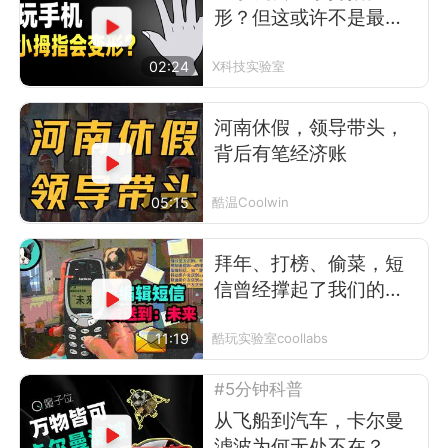
形？但这或许不是最可
怕的事
02:24
X科技实验室
河南休假，领导带头，
背后有笔经济账
05:15
酷温Coolwin
拜年、打榜、偷菜，短
信曾经撑起了我们的前
互联网时代
11:19
酷玩实验室coollabs
#5分钟科普
从飞船到汽车，卡尔曼
滤波为何无处不在？