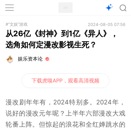
1X
APP
主页
#“文娱”游戏
2024-08-05 07:56
从26亿《封神》到1亿《异人》，
选角如何定漫改影视生死？
娱乐资本论
下载虎嗅APP，观看高清视频
漫改剧年年有，2024特别多。2024年，
说好的漫改元年呢？上半年六部漫改大戏
轮番上阵。但惊起的浪花和全红婵跳水的