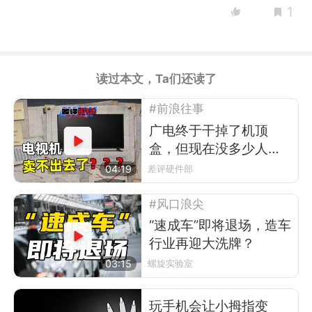
1
读过本文，Ta们还读了
#前浪往事
广电终于干掉了机顶
盒，但现在没多少人看
电视了
04:19
差评硬件部
#风口浪尖
“速成车”即将退场，造车
行业再迎大洗牌？
03:15
螺旋实验室
玩手机会让小拇指变